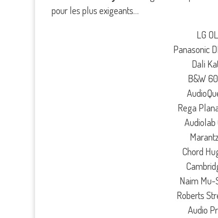
pour les plus exigeants…
LG OL
Panasonic D
Dali Ka
B&W 606
AudioQue
Rega Planar
Audiolab
Marant
Chord Hug
Cambridg
Naim Mu-So
Roberts St
Audio P