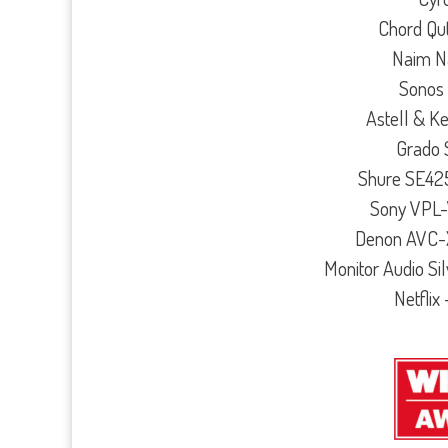
Chord Qut
Naim Na
Sonos
Astell & K
Grado 
Shure SE425
Sony VPL-
Denon AVC-X
Monitor Audio Si
Netflix