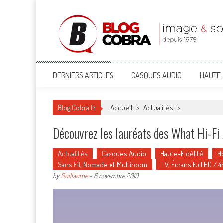
Blog Cobra
Toute l'actu Image & Son !
DERNIERS ARTICLES
CASQUES AUDIO
HAUTE-
Blog Cobra.fr
Accueil
>
Actualités
>
Découvrez les lauréats des What Hi-F
Actualités
Casques Audio
Haute-Fidélité
H
Sans Fil, Nomade et Multiroom
TV, Écrans Full HD / 4
by
Guillaume
-
6 novembre 2019