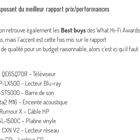
isposant du meilleur rapport prix/performances
, on retrouve également les
Best buys
des What Hi-Fi Awards
ns, mais l’accent est cette fois mis sur le rapport
e qualité pour un budget raisonnable, alors c’est ici qu’il faut
QE65Q70R – Téléviseur
P-LX500 – Lecteur Blu-ray
-ST5000 – Barre de son
ta2 M16 – Enceinte acoustique
 Rumour X – Câble HP
SL-1500C – Platine vinyle
 CXN V2 – Lecteur réseau
us CDi – Lecteur CD