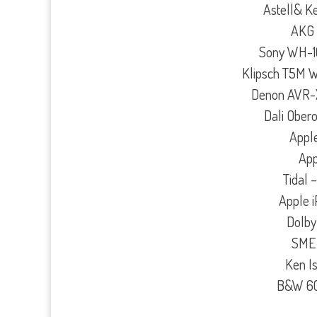
Astell& K
AKG 
Sony WH-1
Klipsch T5M Wi
Denon AVR-X
Dali Obero
Apple
App
Tidal 
Apple 
Dolby
SME 
Ken Is
B&W 607