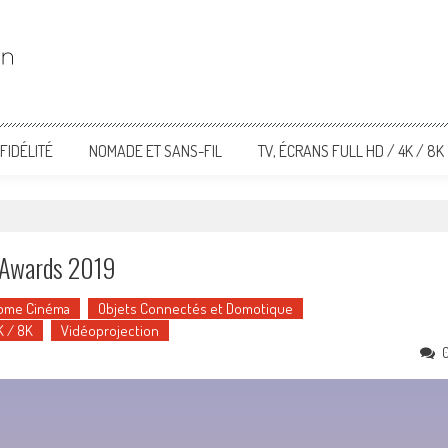
FIDÉLITÉ
NOMADE ET SANS-FIL
TV, ÉCRANS FULL HD / 4K / 8K
i Awards 2019
ome Cinéma
Objets Connectés et Domotique
K / 8K
Vidéoprojection