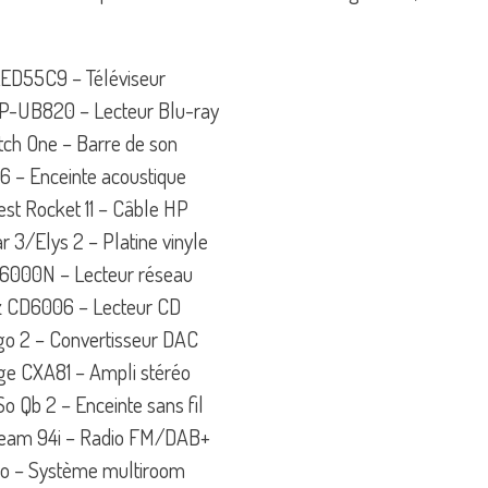
ED55C9 – Téléviseur
P-UB820 – Lecteur Blu-ray
tch One – Barre de son
 – Enceinte acoustique
st Rocket 11 – Câble HP
 3/Elys 2 – Platine vinyle
 6000N – Lecteur réseau
z CD6006 – Lecteur CD
o 2 – Convertisseur DAC
e CXA81 – Ampli stéréo
 Qb 2 – Enceinte sans fil
ream 94i – Radio FM/DAB+
ro – Système multiroom