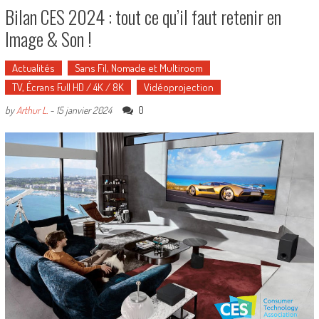
Bilan CES 2024 : tout ce qu’il faut retenir en
Image & Son !
Actualités
Sans Fil, Nomade et Multiroom
TV, Écrans Full HD / 4K / 8K
Vidéoprojection
0
by
Arthur L.
-
15 janvier 2024