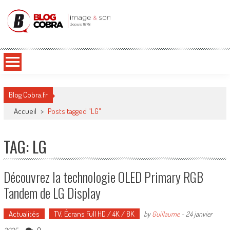
Blog Cobra
Toute l'actu Image & Son !
Blog Cobra.fr
Accueil
>
Posts tagged "LG"
TAG: LG
Découvrez la technologie OLED Primary RGB
Tandem de LG Display
Actualités
TV, Écrans Full HD / 4K / 8K
by
Guillaume
-
24 janvier