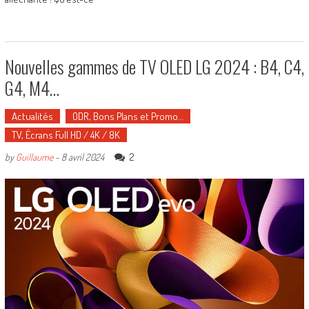
Nouvelles gammes de TV OLED LG 2024 : B4, C4,
G4, M4…
Actualités
ODR, Bons Plans et Promo…
TV, Écrans Full HD / 4K / 8K
2
by
Guillaume
-
8 avril 2024