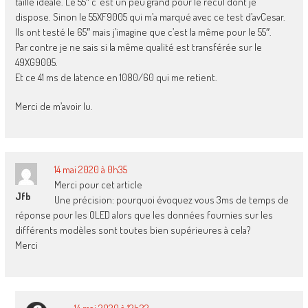
taille idéale. Le 55″ c’ est un peu grand pour le recul dont je
dispose. Sinon le 55XF9005 qui m’a marqué avec ce test d’avCesar.
Ils ont testé le 65″ mais j’imagine que c’est la même pour le 55″.
Par contre je ne sais si la même qualité est transférée sur le
49XG9005.
Et ce 41 ms de latence en 1080/60 qui me retient.
Merci de m’avoir lu.
14 mai 2020 à 0h35
Merci pour cet article
Jfb
Une précision: pourquoi évoquez vous 3ms de temps de
réponse pour les OLED alors que les données fournies sur les
différents modèles sont toutes bien supérieures à cela?
Merci