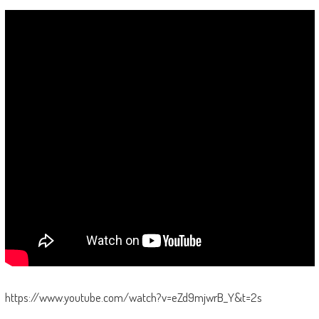
https://www.youtube.com/watch?v=eZd9mjwrB_Y&t=2s