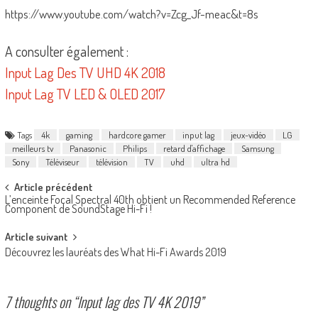
https://www.youtube.com/watch?v=Zcg_Jf-meac&t=8s
A consulter également :
Input Lag Des TV UHD 4K 2018
Input Lag TV LED & OLED 2017
Tags
4k
gaming
hardcore gamer
input lag
jeux-vidéo
LG
meilleurs tv
Panasonic
Philips
retard d'affichage
Samsung
Sony
Téléviseur
télévision
TV
uhd
ultra hd
Post
Article précédent
L’enceinte Focal Spectral 40th obtient un Recommended Reference
navigation
Component de SoundStage Hi-Fi !
Article suivant
Découvrez les lauréats des What Hi-Fi Awards 2019
7 thoughts on “
Input lag des TV 4K 2019
”