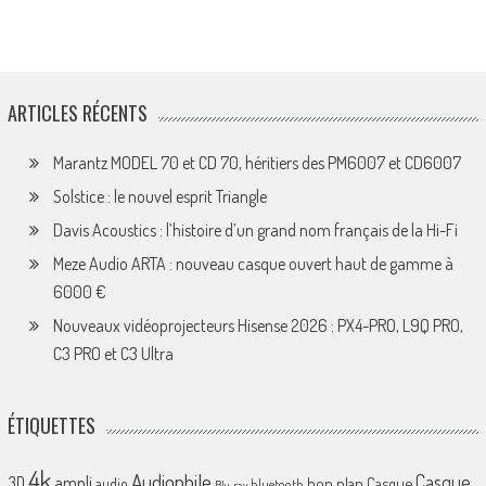
ARTICLES RÉCENTS
Marantz MODEL 70 et CD 70, héritiers des PM6007 et CD6007
Solstice : le nouvel esprit Triangle
Davis Acoustics : l’histoire d’un grand nom français de la Hi-Fi
Meze Audio ARTA : nouveau casque ouvert haut de gamme à
6000 €
Nouveaux vidéoprojecteurs Hisense 2026 : PX4-PRO, L9Q PRO,
C3 PRO et C3 Ultra
ÉTIQUETTES
4k
Audiophile
Casque
ampli
3D
bon plan
Casque
audio
bluetooth
Blu-ray