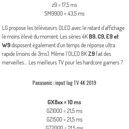
z9 = 17,5 ms
SM9900 = 43,5 ms
LG propose les téléviseurs OLED avec le retard d’affichage
le moins élevé du moment. Les séries 4K
B9, C9, E9 et
W9
disposent également d’un temps de réponse ultra
rapide (moins de 3ms). Même l’OLED 8K
Z9
fait des
merveilles… Les meilleurs TV pour les hardcore gamers ?
Panasonic : input lag TV 4K 2019
GX8xx = 10 ms
GZ1000 = 21,5 ms
GZ1500 = 21,5 ms
GZ2000 = 21,5 ms