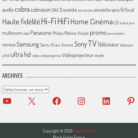
cobra
cobrason
audio
Enceinte
enceinte sans fil
Focal
DAC
enceintes
Hi-Fi
HiFi
Home Cinéma
Haute fidélité
LG
mise à jour
promo
Panasonic
multiroom
Platine Vinyle
Philips
promotion
oled
TV
Sony
Samsung
Téléviseur
remise
Sans-fil
Sonos
son
télévision
ultra hd
Vidéoprojecteur
uhd
vinyle
video
videoprojection
ARCHIVES
Archives
YouTube
X
Facebook
Instagram
LinkedIn
Pinter
Copyright © 2026
Blog Cobra.fr
Black Friday France