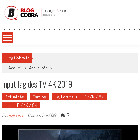
Blog Cobra
Toute l'actu Image & Son !
Blog Cobra.fr
Accueil
>
Actualités
>
Input lag des TV 4K 2019
Actualités
Gaming
TV, Écrans Full HD / 4K / 8K
Ultra HD / 4K / 8K
7
by
Guillaume
-
6 novembre 2019