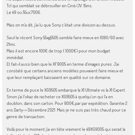
Tcl qui semblait se débrouiller en Ciné/JV. 15ms.
Le 49 ou 55uc7006.
Mais on m’a dit, j’ai lu que Sony c’était une division au dessus.
Seul le récent Sony 55xg5505 semble faire mieux en 1080/60 avec
21ms.
Mais il est encore 100€ de trop ( 1000€) pour mon budget
immédiat.
Et fait-il aussi bien que le XF9005 en terme d’images pures. J’ai
constaté que certains anciens modèles pouvaient faire mieux et
que leur remplaçant baissaient en qualité sur ce domaine.
En terme de puce le XG9505 embarque la X1 Ultimate vs la X1 Expert.
Sinon j’ai l’okaz de racheter ce XG9505 à quelqu’un qui l’a en
doublon, dans son carton. Pour 800€,par par expédition. Garantie 2
ans Darty–> Décembre 2021. Mais je ne suis pas très chaud pour ce
genre de transaction.
Voilà pour le moment j’ai en tête vraiment le 49XG9005 qui serait la