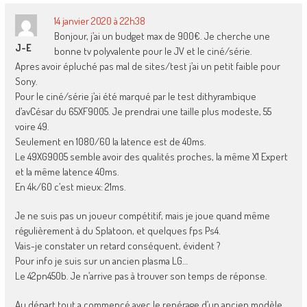
14 janvier 2020 à 22h38
Bonjour, j’ai un budget max de 900€. Je cherche une
J-E
bonne tv polyvalente pour le JV et le ciné/série.
Apres avoir épluché pas mal de sites/test j’ai un petit faible pour
Sony.
Pour le ciné/série j’ai été marqué par le test dithyrambique
d’avCésar du 65XF9005. Je prendrai une taille plus modeste, 55
voire 49.
Seulement en 1080/60 la latence est de 40ms.
Le 49XG9005 semble avoir des qualités proches, la même X1 Expert
et la même latence 40ms.
En 4k/60 c’est mieux: 21ms.
Je ne suis pas un joueur compétitif, mais je joue quand même
régulièrement à du Splatoon, et quelques fps Ps4.
Vais-je constater un retard conséquent, évident ?
Pour info je suis sur un ancien plasma LG…
Le 42pn450b. Je n’arrive pas à trouver son temps de réponse.
Au départ tout a commencé avec le repérage d’un ancien modèle