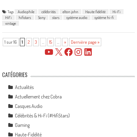
Tags
Audiophile
célébrités
elton john
Haute fidélité
Hi-Fi
HiFi
hifistars
Sony
stars
système audio
système hi-fi
vintage
1 sur 16
1
2
3
…
15
…
»
Dernière page »
YouTube
X
Facebook
Instagram
LinkedIn
CATÉGORIES
Actualités
Actuellement chez Cobra
Casques Audio
Célébrités & Hi-Fi (#HifiStars)
Gaming
Haute-Fidélité