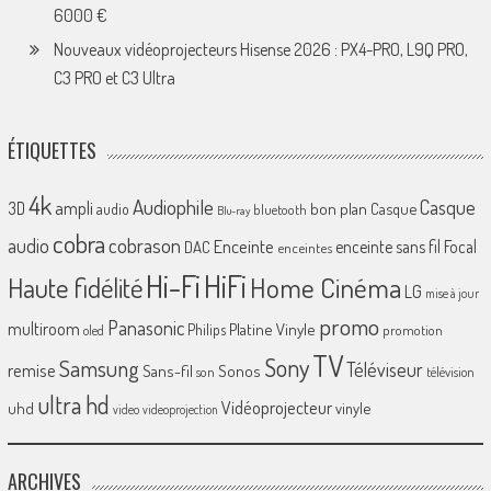
6000 €
Nouveaux vidéoprojecteurs Hisense 2026 : PX4-PRO, L9Q PRO,
C3 PRO et C3 Ultra
ÉTIQUETTES
4k
Audiophile
Casque
ampli
3D
bon plan
Casque
audio
bluetooth
Blu-ray
cobra
cobrason
audio
Enceinte
enceinte sans fil
Focal
DAC
enceintes
Hi-Fi
HiFi
Home Cinéma
Haute fidélité
LG
mise à jour
promo
Panasonic
multiroom
Platine Vinyle
Philips
promotion
oled
TV
Sony
Samsung
Téléviseur
remise
Sans-fil
Sonos
son
télévision
ultra hd
Vidéoprojecteur
uhd
vinyle
video
videoprojection
ARCHIVES