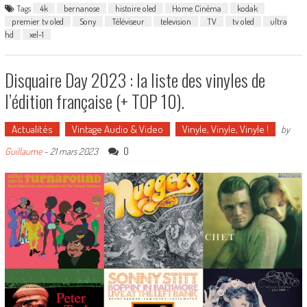
Tags
4k
bernanose
histoire oled
Home Cinéma
kodak
premier tv oled
Sony
Téléviseur
television
TV
tv oled
ultra
hd
xel-1
Disquaire Day 2023 : la liste des vinyles de
l’édition française (+ TOP 10).
Actualités
Vintage Audio & Video
Vinyle, Vinyle, Vinyle !
by
0
Guillaume
-
21 mars 2023