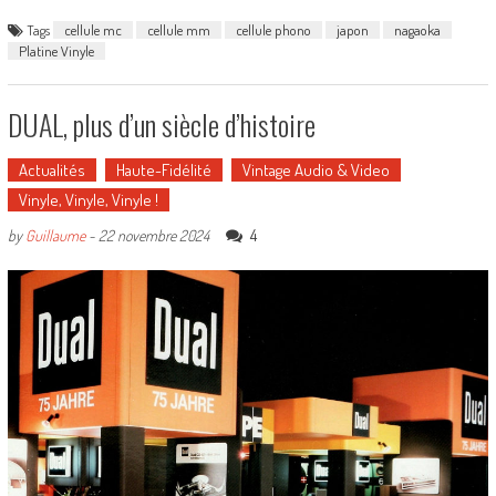
Tags
cellule mc
cellule mm
cellule phono
japon
nagaoka
Platine Vinyle
DUAL, plus d’un siècle d’histoire
Actualités
Haute-Fidélité
Vintage Audio & Video
Vinyle, Vinyle, Vinyle !
4
by
Guillaume
-
22 novembre 2024