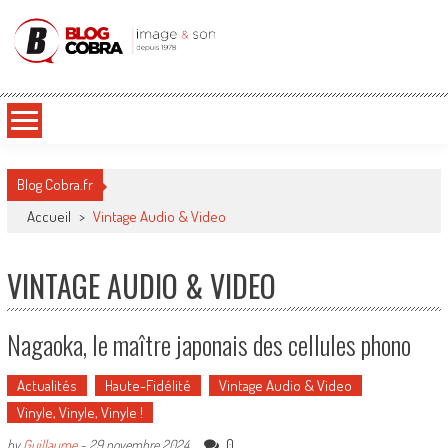
Blog Cobra
Toute l'actu Image & Son !
Blog Cobra.fr
Accueil
>
Vintage Audio & Video
VINTAGE AUDIO & VIDEO
Nagaoka, le maître japonais des cellules phono
Actualités
Haute-Fidélité
Vintage Audio & Video
Vinyle, Vinyle, Vinyle !
0
by
Guillaume
-
29 novembre 2024