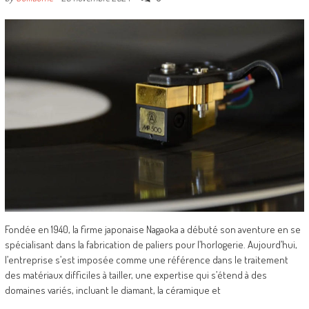
Fondée en 1940, la firme japonaise Nagaoka a débuté son aventure en se
spécialisant dans la fabrication de paliers pour l’horlogerie. Aujourd’hui,
l’entreprise s’est imposée comme une référence dans le traitement
des matériaux difficiles à tailler, une expertise qui s’étend à des
domaines variés, incluant le diamant, la céramique et