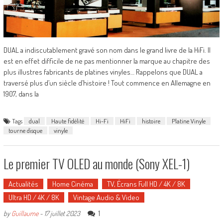
DUAL a indiscutablement gravé son nom dans le grand livre de la HiFi. Il
est en effet difficile de ne pas mentionner la marque au chapitre des
plus illustres fabricants de platines vinyles… Rappelons que DUAL a
traversé plus d’un siècle d’histoire ! Tout commence en Allemagne en
1907, dans la
Tags
dual
Haute fidélité
Hi-Fi
HiFi
histoire
Platine Vinyle
tourne disque
vinyle
Le premier TV OLED au monde (Sony XEL-1)
Actualités
Home Cinéma
TV, Écrans Full HD / 4K / 8K
Ultra HD / 4K / 8K
Vintage Audio & Video
1
by
Guillaume
-
17 juillet 2023