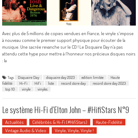
Avec plus de 5 millions de copies vendues en France, le vinyle s'impose
à nouveau comme le premier support physique pour écouter de la
musique. Une sacrée revanche sur le CD ! Le Disquaire Day n'a pas
attendu cette hype pour mettre à l'honneur nos précieux disques noirs
: la
Tags
Disquaire Day
disquaire day 2023
edition limitée
Haute
fidélité
Hi-Fi
HiFi
liste
record store day
record store day 2023
top 10
vinyle
vinyles
Le système Hi-Fi d’Elton John – #HifiStars N°9
Actualités
Célébrités & Hi-Fi (#HifiStars)
Haute-Fidélité
Vintage Audio & Video
Vinyle, Vinyle, Vinyle !