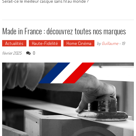
Serait-ce le meilleur casque sans fil au monde ?
Made in France : découvrez toutes nos marques
Actualités
Haute-Fidélité
Home Cinéma
by
Guillaume
-
19
0
février 2025