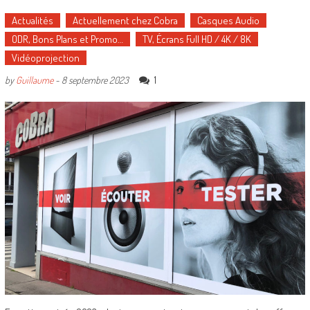
Actualités
Actuellement chez Cobra
Casques Audio
ODR, Bons Plans et Promo…
TV, Écrans Full HD / 4K / 8K
Vidéoprojection
1
by
Guillaume
-
8 septembre 2023