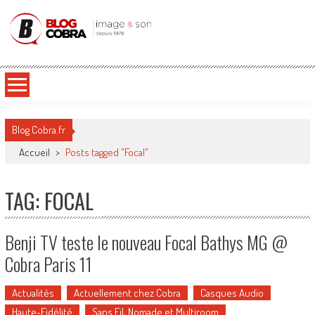
Blog Cobra
Toute l'actu Image & Son !
Blog Cobra.fr
Accueil
>
Posts tagged "Focal"
TAG: FOCAL
Benji TV teste le nouveau Focal Bathys MG @
Cobra Paris 11
Actualités
Actuellement chez Cobra
Casques Audio
Haute-Fidélité
Sans Fil, Nomade et Multiroom