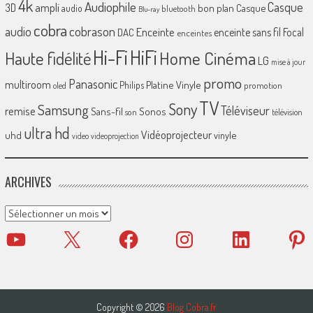
4k
Audiophile
Casque
ampli
3D
bon plan
Casque
audio
bluetooth
Blu-ray
cobra
cobrason
audio
Enceinte
enceinte sans fil
Focal
DAC
enceintes
Hi-Fi
HiFi
Home Cinéma
Haute fidélité
LG
mise à jour
promo
Panasonic
multiroom
Platine Vinyle
Philips
promotion
oled
TV
Sony
Samsung
Téléviseur
remise
Sans-fil
Sonos
son
télévision
ultra hd
Vidéoprojecteur
uhd
vinyle
video
videoprojection
ARCHIVES
Archives
YouTube
X
Facebook
Instagram
LinkedIn
Pinter
Copyright © 2026
Blog Cobra.fr