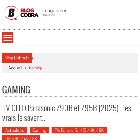
Blog Cobra
Toute l'actu Image & Son !
Blog Cobra.fr
Accueil
>
Gaming
GAMING
TV OLED Panasonic Z90B et Z95B (2025) : les
vrais le savent…
Actualités
Gaming
TV, Écrans Full HD / 4K / 8K
Ultra HD / 4K / 8K