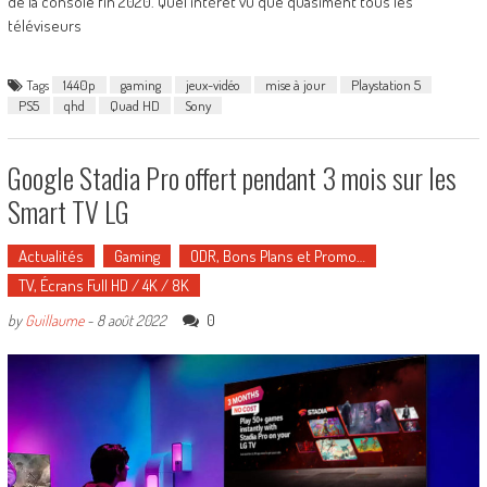
de la console fin 2020. Quel intérêt vu que quasiment tous les
téléviseurs
Tags
1440p
gaming
jeux-vidéo
mise à jour
Playstation 5
PS5
qhd
Quad HD
Sony
Google Stadia Pro offert pendant 3 mois sur les
Smart TV LG
Actualités
Gaming
ODR, Bons Plans et Promo…
TV, Écrans Full HD / 4K / 8K
0
by
Guillaume
-
8 août 2022