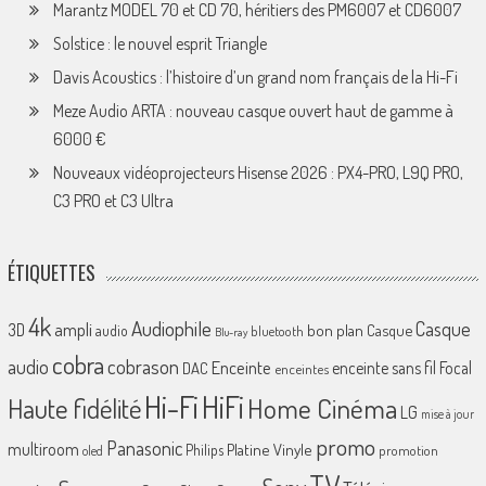
Marantz MODEL 70 et CD 70, héritiers des PM6007 et CD6007
Solstice : le nouvel esprit Triangle
Davis Acoustics : l’histoire d’un grand nom français de la Hi-Fi
Meze Audio ARTA : nouveau casque ouvert haut de gamme à
6000 €
Nouveaux vidéoprojecteurs Hisense 2026 : PX4-PRO, L9Q PRO,
C3 PRO et C3 Ultra
ÉTIQUETTES
4k
Audiophile
Casque
ampli
3D
bon plan
Casque
audio
bluetooth
Blu-ray
cobra
cobrason
audio
Enceinte
enceinte sans fil
Focal
DAC
enceintes
Hi-Fi
HiFi
Home Cinéma
Haute fidélité
LG
mise à jour
promo
Panasonic
multiroom
Platine Vinyle
Philips
promotion
oled
TV