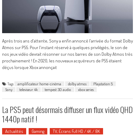
Après trois ans d'attente, Sony a enfin annoncé l'arrivée du format Dolby
Atmos sur PS5. Pour l'instant réservé à quelques privilégiés, le son de
nos jeux vidéo devrait résonner sur nos barres de son Dolby Atmos très
prochainement ! En 2020, les nouveaux acquéreurs de PS5 étaient
déçus lorsque Xbox annonçait
Tags
amplificateur home-cinéma
dolby atmos
Playstation 5
Sony
televiseur 4k
tempest 3D audio
xbox series
La PS5 peut désormais diffuser un flux vidéo QHD
1440p natif !
Actualités
Gaming
TV, Écrans Full HD / 4K / 8K