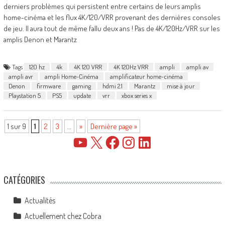
derniers problèmes qui persistent entre certains de leurs amplis
home-cinéma et les flux 4K/120/VRR provenant des dernières consoles
de jeu. Il aura tout de même fallu deux ans ! Pas de 4K/120Hz/VRR sur les
amplis Denon et Marantz
Tags
120 hz
4k
4K 120 VRR
4K 120Hz VRR
ampli
ampli av
ampli avr
ampli Home-Cinéma
amplificateur home-cinéma
Denon
firmware
gaming
hdmi 2.1
Marantz
mise à jour
Playstation 5
PS5
update
vrr
xbox series x
1 sur 9
1
2
3
…
»
Dernière page »
YouTube
X
Facebook
Instagram
LinkedIn
CATÉGORIES
Actualités
Actuellement chez Cobra