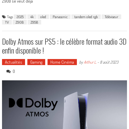
Z90B se veut déjà
Tags
2025
4k
oled
Panasonic
tandem oled rgb
Téléviseur
TV
Z90B
Z95B
Dolby Atmos sur PS5 : le célèbre format audio 3D
enfin disponible !
Actualités
Gaming
Home Cinéma
by
Arthur L.
-
8 août 2023
0