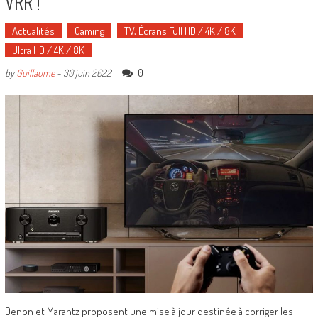
VRR !
Actualités
Gaming
TV, Écrans Full HD / 4K / 8K
Ultra HD / 4K / 8K
0
by
Guillaume
-
30 juin 2022
Denon et Marantz proposent une mise à jour destinée à corriger les