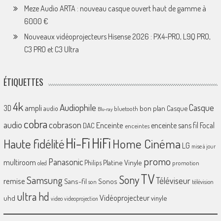
Meze Audio ARTA : nouveau casque ouvert haut de gamme à
6000 €
Nouveaux vidéoprojecteurs Hisense 2026 : PX4-PRO, L9Q PRO,
C3 PRO et C3 Ultra
ÉTIQUETTES
4k
Audiophile
Casque
ampli
3D
bon plan
Casque
audio
bluetooth
Blu-ray
cobra
cobrason
audio
Enceinte
enceinte sans fil
Focal
DAC
enceintes
Hi-Fi
HiFi
Home Cinéma
Haute fidélité
LG
mise à jour
promo
Panasonic
multiroom
Platine Vinyle
Philips
promotion
oled
TV
Sony
Samsung
Téléviseur
remise
Sans-fil
Sonos
son
télévision
ultra hd
Vidéoprojecteur
uhd
vinyle
video
videoprojection