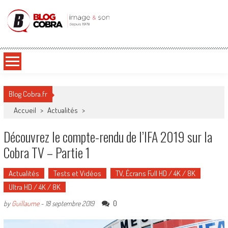
Blog Cobra
Toute l'actu Image & Son !
Blog Cobra.fr
Accueil
>
Actualités
>
Découvrez le compte-rendu de l’IFA 2019 sur la
Cobra TV – Partie 1
Actualités
Tests et Vidéos
TV, Écrans Full HD / 4K / 8K
Ultra HD / 4K / 8K
0
by
Guillaume
-
18 septembre 2019