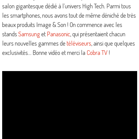
salon gigantesque dédié à l’univers High Tech. Parmi tous
les smartphones, nous avons tout de même déniché de très
beaux produits Image & Son ! On commence avec les
stands
Samsung
et
Panasonic
, qui présentaient chacun
leurs nouvelles gammes de
téléviseurs
, ainsi que quelques
exclusivités… Bonne vidéo et merci la
Cobra TV
!