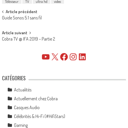
Téléviseur
TV
ultra hd
video
Post
Article précédent
Guide Sonos 5.1 sans fil
navigation
Article suivant
Cobra TV @ IFA 2019 – Partie 2
YouTube
X
Facebook
Instagram
LinkedIn
CATÉGORIES
Actualités
Actuellement chez Cobra
Casques Audio
Célébrités & Hi-Fi (#HifiStars)
Gaming