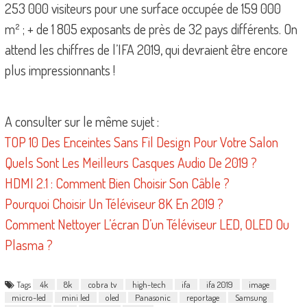
253 000 visiteurs pour une surface occupée de 159 000
m² ; + de 1 805 exposants de près de 32 pays différents. On
attend les chiffres de l’IFA 2019, qui devraient être encore
plus impressionnants !
A consulter sur le même sujet :
TOP 10 Des Enceintes Sans Fil Design Pour Votre Salon
Quels Sont Les Meilleurs Casques Audio De 2019 ?
HDMI 2.1 : Comment Bien Choisir Son Câble ?
Pourquoi Choisir Un Téléviseur 8K En 2019 ?
Comment Nettoyer L’écran D’un Téléviseur LED, OLED Ou
Plasma ?
Tags
4k
8k
cobra tv
high-tech
ifa
ifa 2019
image
micro-led
mini led
oled
Panasonic
reportage
Samsung