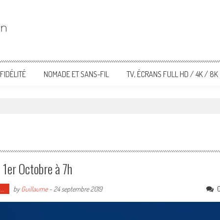
FIDÉLITÉ
NOMADE ET SANS-FIL
TV, ÉCRANS FULL HD / 4K / 8K
 1er Octobre à 7h
o…
by
Guillaume
-
24 septembre 2019