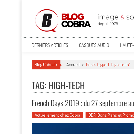
Blog Cobra
Toute l'actu Image & Son !
DERNIERS ARTICLES
CASQUES AUDIO
HAUTE-
Blog Cobra.fr
Accueil
>
Posts tagged "high-tech"
TAG: HIGH-TECH
French Days 2019 : du 27 septembre au
Actuellement chez Cobra
ODR, Bons Plans et Prom