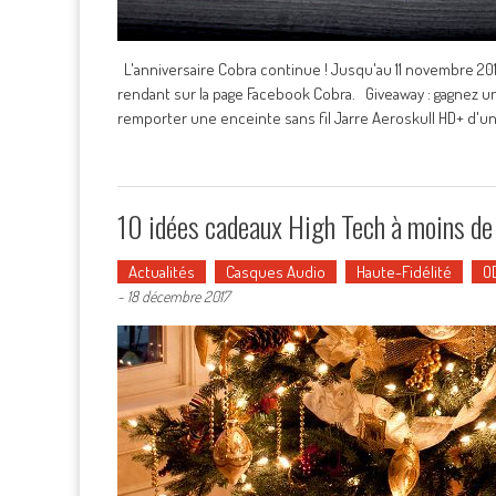
L'anniversaire Cobra continue ! Jusqu'au 11 novembre 201
rendant sur la page Facebook Cobra. Giveaway : gagnez un
remporter une enceinte sans fil Jarre Aeroskull HD+ d'un
10 idées cadeaux High Tech à moins d
Actualités
Casques Audio
Haute-Fidélité
O
-
18 décembre 2017