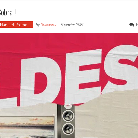
obra !
 Plans et Promo…
by
Guillaume
-
9 janvier 2019