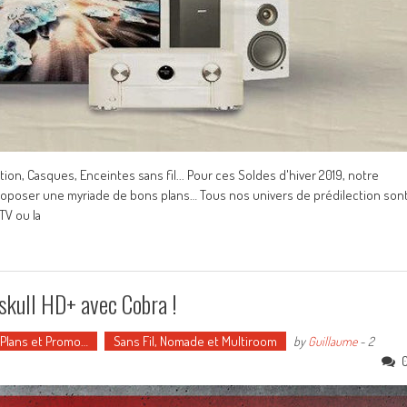
ion, Casques, Enceintes sans fil... Pour ces Soldes d'hiver 2019, notre
roposer une myriade de bons plans… Tous nos univers de prédilection son
TV ou la
oskull HD+ avec Cobra !
 Plans et Promo…
Sans Fil, Nomade et Multiroom
by
Guillaume
-
2