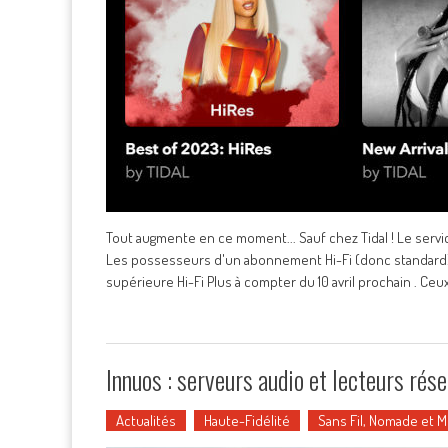
Tout augmente en ce moment... Sauf chez Tidal ! Le serv
Les possesseurs d'un abonnement Hi-Fi (donc standard)
supérieure Hi-Fi Plus à compter du 10 avril prochain . Ceu
Innuos : serveurs audio et lecteurs rés
Actualités
Haute-Fidélité
Sans Fil, Nomade et 