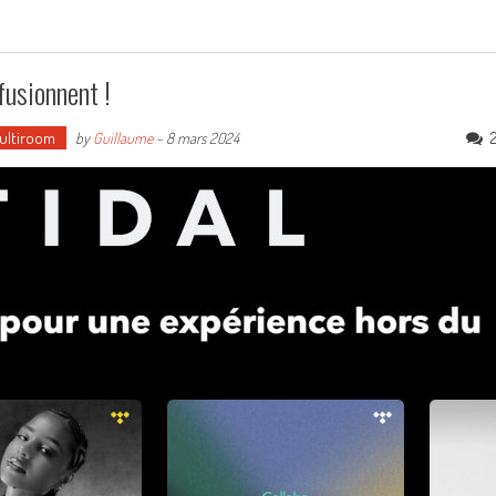
fusionnent !
Multiroom
by
Guillaume
-
8 mars 2024