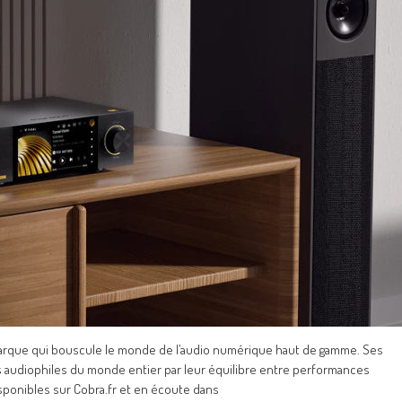
ne marque qui bouscule le monde de l’audio numérique haut de gamme. Ses
es audiophiles du monde entier par leur équilibre entre performances
sponibles sur Cobra.fr et en écoute dans