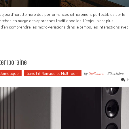
ujourd’hui atteindre des performances difficilement perfectibles sur le
erches en marge des approches traditionnelles. L’enjeu n’est plus
 d’en comprendre les micro-variations dans le temps, les interactions avec
ntemporaine
 Domotique
Sans Fil, Nomade et Multiroom
by
Guillaume
-
20 octobre