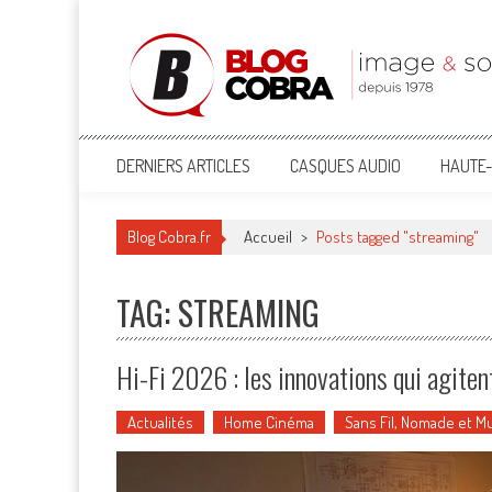
Blog Cobra
Toute l'actu Image & Son !
DERNIERS ARTICLES
CASQUES AUDIO
HAUTE-
Blog Cobra.fr
Accueil
>
Posts tagged "streaming"
TAG: STREAMING
Hi-Fi 2026 : les innovations qui agiten
Actualités
Home Cinéma
Sans Fil, Nomade et M