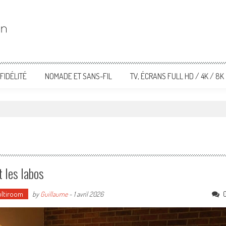
FIDÉLITÉ
NOMADE ET SANS-FIL
TV, ÉCRANS FULL HD / 4K / 8K
t les labos
ultiroom
by
Guillaume
-
1 avril 2026