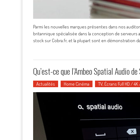
Parmi les nouvelles marques présentes dans nos auditoriu
britannique spécialisée dans la conception de serveurs 
stock sur Cobra.fr, et la plupart sont en démonstration d
Qu’est-ce que l’Ambeo Spatial Audio de
Actualités
Home Cinéma
TV, Écrans Full HD / 4K