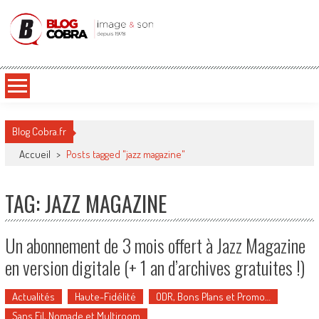
Blog Cobra
Toute l'actu Image & Son !
Blog Cobra.fr
Accueil
>
Posts tagged "jazz magazine"
TAG: JAZZ MAGAZINE
Un abonnement de 3 mois offert à Jazz Magazine
en version digitale (+ 1 an d’archives gratuites !)
Actualités
Haute-Fidélité
ODR, Bons Plans et Promo…
Sans Fil, Nomade et Multiroom