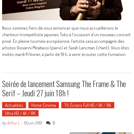
Nous sommes fiers de vous annoncer que nous accueillerons le
chanteur-trompettiste japonais Toku à l'occasion d'un nouveau concert
privé. En pleine tournée européenne, l'artiste sera accompagné des
artistes Giovanni Mirabassi (piano) et Sarah Lancman (chant). Vous êtes
invités mardi 11 février, à partir de 19 h, à venir écouter cette formation
Soirée de lancement Samsung The Frame & The
Serif – Jeudi 27 juin 18h !
Actualités
Home Cinéma
TV, Écrans Full HD / 4K / 8K
Ultra HD / 4K / 8K
0
by
Arthur L.
-
19 juin 2019