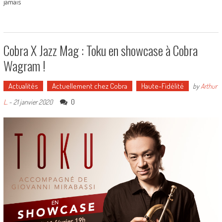
jamais
Cobra X Jazz Mag : Toku en showcase à Cobra
Wagram !
Actualités
Actuellement chez Cobra
Haute-Fidélité
by
Arthur
0
L.
-
21 janvier 2020