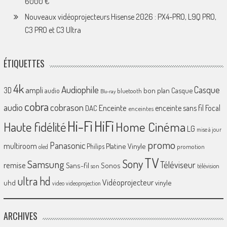
6000 €
Nouveaux vidéoprojecteurs Hisense 2026 : PX4-PRO, L9Q PRO,
C3 PRO et C3 Ultra
ÉTIQUETTES
4k
Audiophile
Casque
ampli
3D
bon plan
Casque
audio
bluetooth
Blu-ray
cobra
cobrason
audio
Enceinte
enceinte sans fil
Focal
DAC
enceintes
Hi-Fi
HiFi
Home Cinéma
Haute fidélité
LG
mise à jour
promo
Panasonic
multiroom
Platine Vinyle
Philips
promotion
oled
TV
Sony
Samsung
Téléviseur
remise
Sans-fil
Sonos
son
télévision
ultra hd
Vidéoprojecteur
uhd
vinyle
video
videoprojection
ARCHIVES