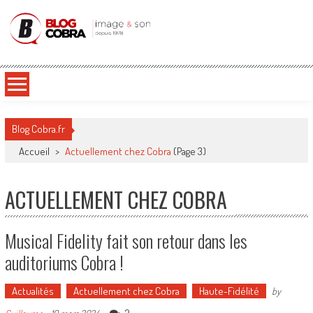
Blog Cobra
Toute l'actu Image & Son !
Blog Cobra.fr
Accueil
>
Actuellement chez Cobra
(Page 3)
ACTUELLEMENT CHEZ COBRA
Musical Fidelity fait son retour dans les
auditoriums Cobra !
Actualités
Actuellement chez Cobra
Haute-Fidélité
by