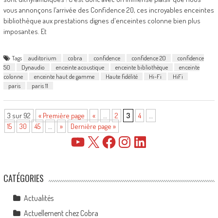
vous annonçons l'arrivée des Confidence 20, ces incroyables enceintes
bibliothèque aux prestations dignes d'enceintes colonne bien plus
imposantes. Et
Tags
auditorium
cobra
confidence
confidence 20
confidence
50
Dynaudio
enceinte acoustique
enceinte bibliothèque
enceinte
colonne
enceinte haut de gamme
Haute fidélité
Hi-Fi
HiFi
paris
paris 11
3 sur 92
« Première page
«
…
2
3
4
…
15
30
45
…
»
Dernière page »
YouTube
X
Facebook
Instagram
LinkedIn
CATÉGORIES
Actualités
Actuellement chez Cobra