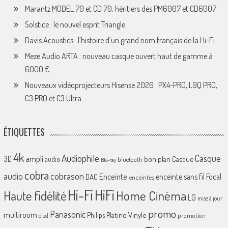
Marantz MODEL 70 et CD 70, héritiers des PM6007 et CD6007
Solstice : le nouvel esprit Triangle
Davis Acoustics : l’histoire d’un grand nom français de la Hi-Fi
Meze Audio ARTA : nouveau casque ouvert haut de gamme à
6000 €
Nouveaux vidéoprojecteurs Hisense 2026 : PX4-PRO, L9Q PRO,
C3 PRO et C3 Ultra
ÉTIQUETTES
4k
Audiophile
Casque
ampli
3D
bon plan
Casque
audio
bluetooth
Blu-ray
cobra
cobrason
audio
Enceinte
enceinte sans fil
Focal
DAC
enceintes
Hi-Fi
HiFi
Home Cinéma
Haute fidélité
LG
mise à jour
promo
Panasonic
multiroom
Platine Vinyle
Philips
promotion
oled