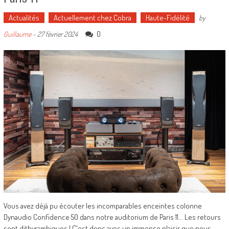
Actualités
Actuellement chez Cobra
Haute-Fidélité
by
0
Guillaume
-
27 février 2024
Vous avez déjà pu écouter les incomparables enceintes colonne
Dynaudio Confidence 50 dans notre auditorium de Paris 11... Les retours
sont dithyrambiques ! C'est donc avec un immense plaisir que nous