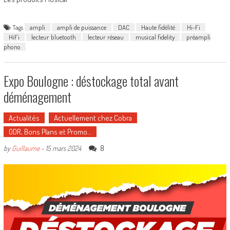
Tags
ampli
ampli de puissance
DAC
Haute fidélité
Hi-Fi
HiFi
lecteur bluetooth
lecteur réseau
musical fidelity
préampli
phono
Expo Boulogne : déstockage total avant
déménagement
Actualités
Actuellement chez Cobra
ODR, Bons Plans et Promo…
8
by
Guillaume
-
15 mars 2024