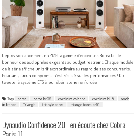
Depuis son lancement en 2019, la gamme d’enceintes Borea fait le
bonheur des audiophiles exigeants au budget restreint. Chaque modèle
de la série affiche un tarif extraordinaire au regard de ses concurrents.
Pourtant, aucun compromis n'est réalisé sur les performances ! Du
tweeter à système EFS à leur ébénisterie renforcée
Tags
borea
borea br09
enceintes colonne
enceintes hi-fi
made
in france
Triangle
triangle borea
triangle borea br10
Dynaudio Confidence 20 : en écoute chez Cobra
Paris 11