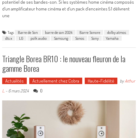
potentiel de ses bandes-son. Si les systèmes home cinéma composés
d’un amplificateur home cinéma et d’un pack d’enceintes 5.1 délivrent
une
Tags
Barre de Son
barre de son 2024
Barre Sonore
dolby atmos
dts:x
LG
polk audio
Samsung
Sonos
Sony
Yamaha
Triangle Borea BR10 : le nouveau fleuron de la
gamme Borea
Actualités
Actuellement chez Cobra
Haute-Fidélité
by
Arthur
0
L.
-
6 mars 2024