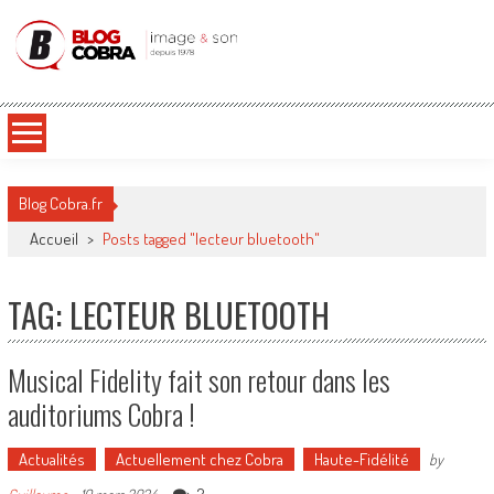
Blog Cobra
Toute l'actu Image & Son !
Blog Cobra.fr
Accueil
>
Posts tagged "lecteur bluetooth"
TAG: LECTEUR BLUETOOTH
Musical Fidelity fait son retour dans les
auditoriums Cobra !
Actualités
Actuellement chez Cobra
Haute-Fidélité
by