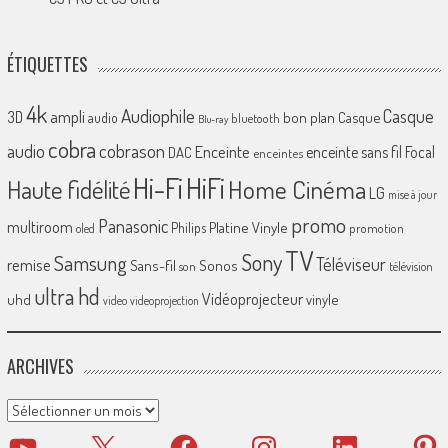
ÉTIQUETTES
4k
Audiophile
Casque
ampli
3D
bon plan
Casque
audio
bluetooth
Blu-ray
cobra
cobrason
audio
Enceinte
enceinte sans fil
Focal
DAC
enceintes
Hi-Fi
HiFi
Home Cinéma
Haute fidélité
LG
mise à jour
promo
Panasonic
multiroom
Platine Vinyle
Philips
promotion
oled
TV
Sony
Samsung
Téléviseur
remise
Sans-fil
Sonos
son
télévision
ultra hd
Vidéoprojecteur
uhd
vinyle
video
videoprojection
ARCHIVES
Archives
YouTube
X
Facebook
Instagram
LinkedIn
Pinter