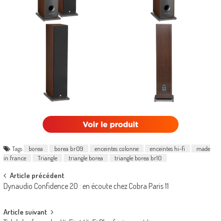
Tags
borea
borea br09
enceintes colonne
enceintes hi-fi
made
in france
Triangle
triangle borea
triangle borea br10
Post
Article précédent
Dynaudio Confidence 20 : en écoute chez Cobra Paris 11
navigation
Article suivant