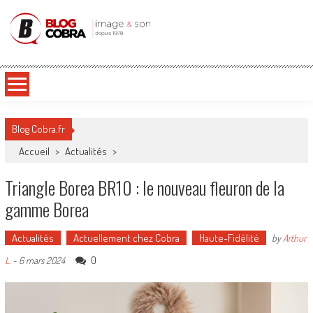
Blog Cobra
Toute l'actu Image & Son !
Blog Cobra.fr
Accueil
>
Actualités
>
Triangle Borea BR10 : le nouveau fleuron de la
gamme Borea
Actualités
Actuellement chez Cobra
Haute-Fidélité
by
Arthur
0
L.
-
6 mars 2024