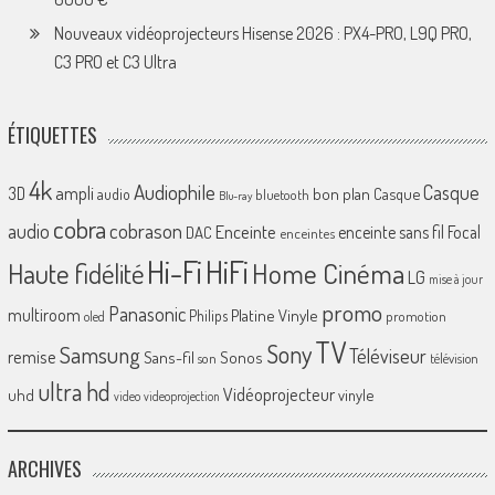
Nouveaux vidéoprojecteurs Hisense 2026 : PX4-PRO, L9Q PRO,
C3 PRO et C3 Ultra
ÉTIQUETTES
4k
Audiophile
Casque
ampli
3D
bon plan
Casque
audio
bluetooth
Blu-ray
cobra
cobrason
audio
Enceinte
enceinte sans fil
Focal
DAC
enceintes
Hi-Fi
HiFi
Home Cinéma
Haute fidélité
LG
mise à jour
promo
Panasonic
multiroom
Platine Vinyle
Philips
promotion
oled
TV
Sony
Samsung
Téléviseur
remise
Sans-fil
Sonos
son
télévision
ultra hd
Vidéoprojecteur
uhd
vinyle
video
videoprojection
ARCHIVES