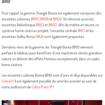
BR10
Pour rappel, la gamme Triangle Borea est également composés des
enceintes colonnes
BR07
,
BR08
et
BR09
. On retrouve aussi les
enceintes bibliothèque
BR03
et
BR02
. Afin de mettre en œuvre un
système home cinéma complet, l’enceinte centrale
BRC1
et les
enceintes Dolby Atmos
BRA1
sont également proposées.
Dernières nées de la gamme, les Triangle Borea BR10 viennent
parfaire le tableau pour bénéficier d’une expérience stéréo grandeur
nature ou délivrer des effets frontaux exceptionnels dans un cadre
home cinéma.
Les enceintes colonne Borea BR10 sont d’ores et déjà disponibles sur
Cobra.fr
. Il est également possible de venir les écouter au sein de
e
notre auditorium de
Cobra Paris 11
!