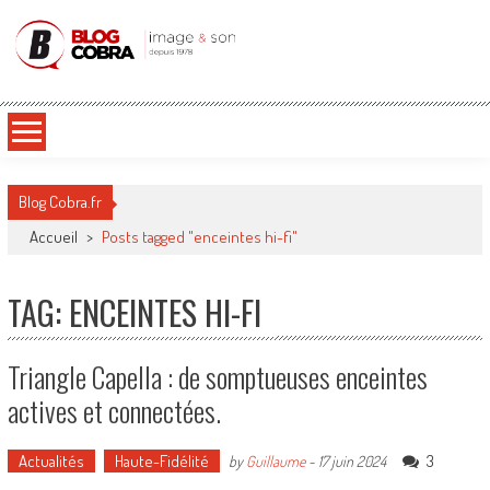
Blog Cobra
Toute l'actu Image & Son !
Blog Cobra.fr
Accueil
>
Posts tagged "enceintes hi-fi"
TAG: ENCEINTES HI-FI
Triangle Capella : de somptueuses enceintes
actives et connectées.
Actualités
Haute-Fidélité
3
by
Guillaume
-
17 juin 2024