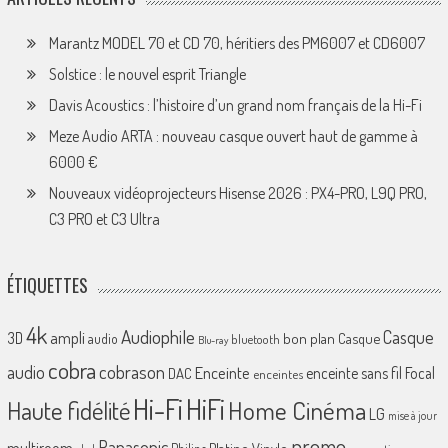
Marantz MODEL 70 et CD 70, héritiers des PM6007 et CD6007
Solstice : le nouvel esprit Triangle
Davis Acoustics : l’histoire d’un grand nom français de la Hi-Fi
Meze Audio ARTA : nouveau casque ouvert haut de gamme à
6000 €
Nouveaux vidéoprojecteurs Hisense 2026 : PX4-PRO, L9Q PRO,
C3 PRO et C3 Ultra
ÉTIQUETTES
4k
Audiophile
Casque
ampli
3D
bon plan
Casque
audio
bluetooth
Blu-ray
cobra
cobrason
audio
Enceinte
enceinte sans fil
Focal
DAC
enceintes
Hi-Fi
HiFi
Home Cinéma
Haute fidélité
LG
mise à jour
promo
Panasonic