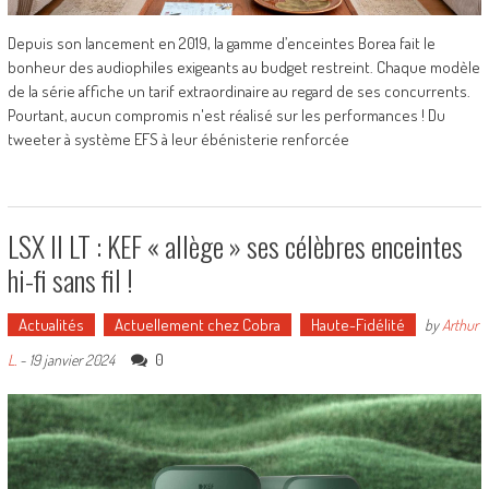
Depuis son lancement en 2019, la gamme d’enceintes Borea fait le
bonheur des audiophiles exigeants au budget restreint. Chaque modèle
de la série affiche un tarif extraordinaire au regard de ses concurrents.
Pourtant, aucun compromis n'est réalisé sur les performances ! Du
tweeter à système EFS à leur ébénisterie renforcée
LSX II LT : KEF « allège » ses célèbres enceintes
hi-fi sans fil !
Actualités
Actuellement chez Cobra
Haute-Fidélité
by
Arthur
0
L.
-
19 janvier 2024