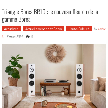
Triangle Borea BR10 : le nouveau fleuron de la
gamme Borea
Actualités
Actuellement chez Cobra
Haute-Fidélité
by
Arthur
0
L.
-
6 mars 2024