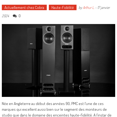
Actuellement chez Cobra
Haute-Fidélité
by
Arthur L.
-
17 janvier
0
2024
Née en Angleterre au début des années 90, PMC est l’une de ces
marques qui excellent aussi bien sur le segment des moniteurs de
studio que dans le domaine des enceintes haute-fidélité. A l’instar de