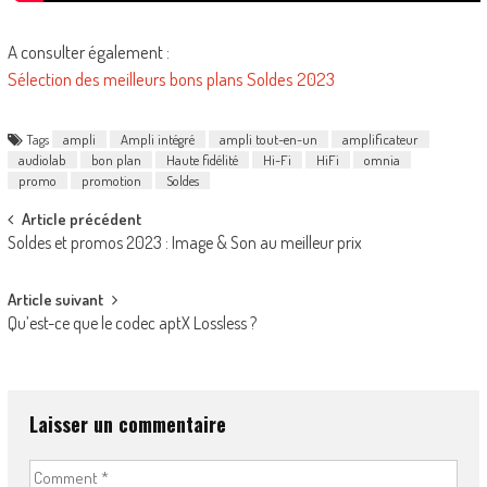
A consulter également :
Sélection des meilleurs bons plans Soldes 2023
Tags
ampli
Ampli intégré
ampli tout-en-un
amplificateur
audiolab
bon plan
Haute fidélité
Hi-Fi
HiFi
omnia
promo
promotion
Soldes
Post
Article précédent
Soldes et promos 2023 : Image & Son au meilleur prix
navigation
Article suivant
Qu’est-ce que le codec aptX Lossless ?
Laisser un commentaire