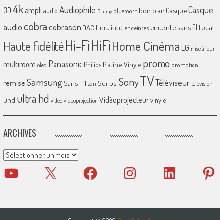
4k
Audiophile
Casque
ampli
3D
bon plan
Casque
audio
bluetooth
Blu-ray
cobra
cobrason
audio
Enceinte
enceinte sans fil
Focal
DAC
enceintes
Hi-Fi
HiFi
Home Cinéma
Haute fidélité
LG
mise à jour
promo
Panasonic
multiroom
Platine Vinyle
Philips
promotion
oled
TV
Sony
Samsung
Téléviseur
remise
Sans-fil
Sonos
son
télévision
ultra hd
Vidéoprojecteur
uhd
vinyle
video
videoprojection
ARCHIVES
Archives
YouTube
X
Facebook
Instagram
LinkedIn
Pinter