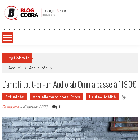
Blog Cobra
Toute l'actu Image & Son !
Blog Cobra.fr
Accueil
>
Actualités
>
L’ampli tout-en-un Audiolab Omnia passe à 1190€
Actualités
Actuellement chez Cobra
Haute-Fidélité
by
0
Guillaume
-
16 janvier 2023