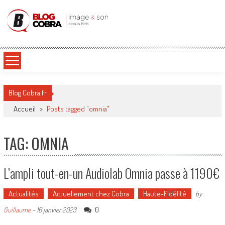
Blog Cobra
Toute l'actu Image & Son !
Blog Cobra.fr
Accueil
>
Posts tagged "omnia"
TAG: OMNIA
L’ampli tout-en-un Audiolab Omnia passe à 1190€
Actualités
Actuellement chez Cobra
Haute-Fidélité
by
0
Guillaume
-
16 janvier 2023