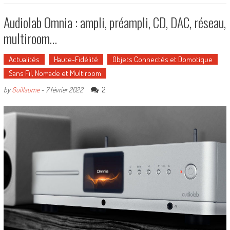
Audiolab Omnia : ampli, préampli, CD, DAC, réseau,
multiroom…
Actualités
Haute-Fidélité
Objets Connectés et Domotique
Sans Fil, Nomade et Multiroom
2
by
Guillaume
-
7 février 2022