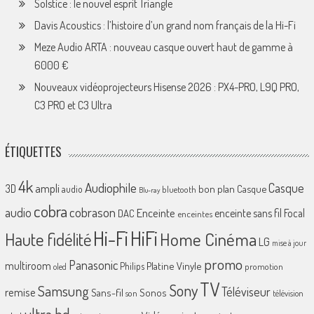
Solstice : le nouvel esprit Triangle
Davis Acoustics : l’histoire d’un grand nom français de la Hi-Fi
Meze Audio ARTA : nouveau casque ouvert haut de gamme à
6000 €
Nouveaux vidéoprojecteurs Hisense 2026 : PX4-PRO, L9Q PRO,
C3 PRO et C3 Ultra
ÉTIQUETTES
4k
Audiophile
Casque
ampli
3D
bon plan
Casque
audio
bluetooth
Blu-ray
cobra
cobrason
audio
Enceinte
enceinte sans fil
Focal
DAC
enceintes
Hi-Fi
HiFi
Home Cinéma
Haute fidélité
LG
mise à jour
promo
Panasonic
multiroom
Platine Vinyle
Philips
promotion
oled
TV
Sony
Samsung
Téléviseur
remise
Sans-fil
Sonos
son
télévision