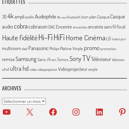
ÉTIQUETTES
4k
Audiophile
Casque
ampli
3D
bon plan
Casque
audio
bluetooth
Blu-ray
cobra
cobrason
audio
Enceinte
enceinte sans fil
Focal
DAC
enceintes
Hi-Fi
HiFi
Home Cinéma
Haute fidélité
LG
mise à jour
promo
Panasonic
multiroom
Platine Vinyle
Philips
promotion
oled
TV
Sony
Samsung
Téléviseur
remise
Sans-fil
Sonos
son
télévision
ultra hd
Vidéoprojecteur
uhd
vinyle
video
videoprojection
ARCHIVES
Archives
YouTube
X
Facebook
Instagram
LinkedIn
Pinter