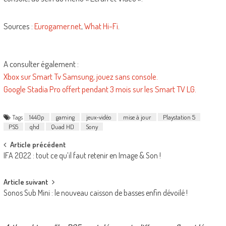
Sources :
Eurogamer.net
,
What Hi-Fi
.
A consulter également :
Xbox sur Smart Tv Samsung, jouez sans console.
Google Stadia Pro offert pendant 3 mois sur les Smart TV LG.
Tags
1440p
gaming
jeux-vidéo
mise à jour
Playstation 5
PS5
qhd
Quad HD
Sony
Post
Article précédent
IFA 2022 : tout ce qu’il faut retenir en Image & Son !
navigation
Article suivant
Sonos Sub Mini : le nouveau caisson de basses enfin dévoilé !