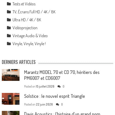
Tests et Vidéos
TV, Écrans Full HD / 4K / 8K
Ultra HD / 4K / 8K
Vidéoprojection
Vintage Audio & Video
Vinyle, Vinyle, Vinyle !
DERNIERS ARTICLES
Marantz MODEL 70 et CD 70, héritiers des
PM6007 et CD6007
Posted on
15 juillet 2026
0
Solstice : le nouvel esprit Triangle
Posted on
22 juin 2026
0
Davis Acoustics : l’histoire d’un grand nom