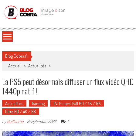
Blog Cobra
Toute l'actu Image & Son !
Blog Cobra.fr
Accueil
>
Actualités
>
La PS5 peut désormais diffuser un flux vidéo QHD
1440p natif !
Actualités
Gaming
TV, Écrans Full HD / 4K / 8K
Ultra HD / 4K / 8K
4
by
Guillaume
-
9 septembre 2022