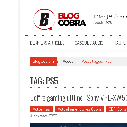
Blog Cobra
Toute l'actu Image & Son !
DERNIERS ARTICLES
CASQUES AUDIO
HAUTE-
Blog Cobra.fr
Accueil
>
Posts tagged "PS5"
TAG: PS5
L’offre gaming ultime : Sony VPL-X
Actualités
Actuellement chez Cobra
ODR, Bons
11 décembre 2023