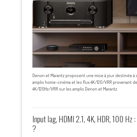
Denon et Marantz proposent une mise à jour destinée à c
amplis home-cinéma et les flux 4K/120/VRR provenant des
4K/120Hz/VRR sur les amplis Denon et Marantz
Input lag, HDMI 2.1, 4K, HDR, 100 Hz :
?