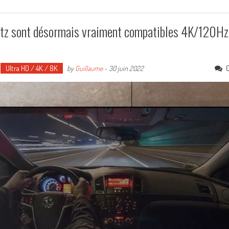
antz sont désormais vraiment compatibles 4K/120Hz
Ultra HD / 4K / 8K
by
Guillaume
-
30 juin 2022