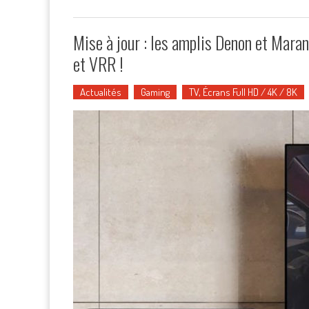
Mise à jour : les amplis Denon et Mar
et VRR !
Actualités
Gaming
TV, Écrans Full HD / 4K / 8K