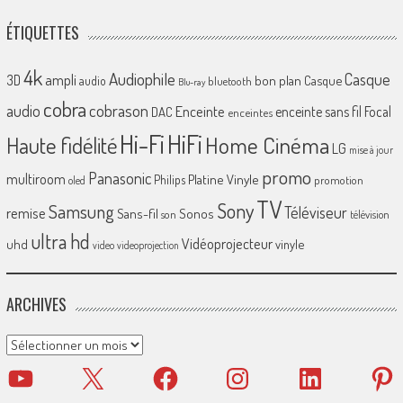
ÉTIQUETTES
4k
Audiophile
Casque
ampli
3D
bon plan
Casque
audio
bluetooth
Blu-ray
cobra
cobrason
audio
Enceinte
enceinte sans fil
Focal
DAC
enceintes
Hi-Fi
HiFi
Home Cinéma
Haute fidélité
LG
mise à jour
promo
Panasonic
multiroom
Platine Vinyle
Philips
promotion
oled
TV
Sony
Samsung
Téléviseur
remise
Sans-fil
Sonos
son
télévision
ultra hd
Vidéoprojecteur
uhd
vinyle
video
videoprojection
ARCHIVES
Archives
YouTube
X
Facebook
Instagram
LinkedIn
Pinter