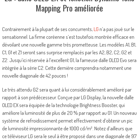
Mapping Pro améliorée
Contrairement à la plupart de ses concurrents,
LG
n’a pas joué sur le
sensationnel. La firme coréenne s’est toutefois montrée efficace en
dévoilant une nouvelle gamme très prometteuse. Les modèles A1, B1,
C1, G1 et Z1 seront sans surprise remplacés par les A2, B2, C2, G2 et
Z2. Jusqu’ici réservée à l’excellent G1, la fameuse dalle OLED Evo sera
intégrée à la série C2. Cette dernière comprendra notamment une
nouvelle diagonale de 42 pouces !
Le très attendu G2 sera quant à lui considérablement amélioré par
rapport à son prédécesseur. Conçue par LG Display, la nouvelle dalle
OLED EX sera équipée de la technologie Brightness Booster, qui
améliore la luminosité de plus de 20 % par rapport au G1. Un nouveau
système de refroidissement permet effectivement d’obtenir un pic
de luminosité impressionnante de 1000 cd/m². Notez d’ailleurs que
ce téléviseur LG sera le seul à être proposé dans une diagonale de 97