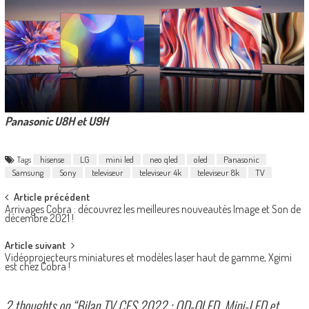
Panasonic U8H et U9H
Tags
hisense
LG
mini led
neo qled
oled
Panasonic
Samsung
Sony
televiseur
televiseur 4k
televiseur 8k
TV
Post
Article précédent
Arrivages Cobra : découvrez les meilleures nouveautés Image et Son de
navigation
décembre 2021 !
Article suivant
Vidéoprojecteurs miniatures et modèles laser haut de gamme, Xgimi
est chez Cobra !
2 thoughts on “
Bilan TV CES 2022 : QD-OLED, Mini-LED et