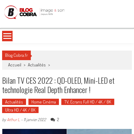
Blog Cobra
Toute l'actu Image & Son !
Blog Cobra.fr
Accueil
>
Actualités
>
Bilan TV CES 2022 : QD-OLED, Mini-LED et
technologie Real Depth Enhancer !
Actualités
Home Cinéma
TV, Écrans Full HD / 4K / 8K
Ultra HD / 4K / 8K
2
by
Arthur L.
-
11 janvier 2022