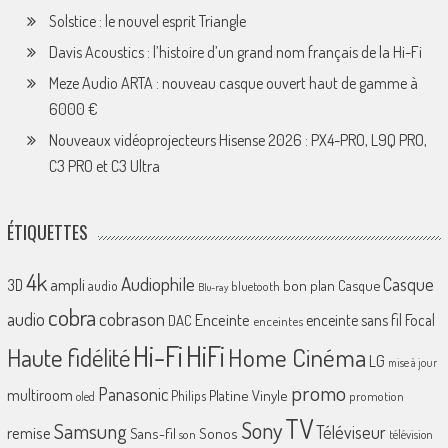
Solstice : le nouvel esprit Triangle
Davis Acoustics : l’histoire d’un grand nom français de la Hi-Fi
Meze Audio ARTA : nouveau casque ouvert haut de gamme à
6000 €
Nouveaux vidéoprojecteurs Hisense 2026 : PX4-PRO, L9Q PRO,
C3 PRO et C3 Ultra
ÉTIQUETTES
4k
Audiophile
Casque
ampli
3D
bon plan
Casque
audio
bluetooth
Blu-ray
cobra
cobrason
audio
Enceinte
enceinte sans fil
Focal
DAC
enceintes
Hi-Fi
HiFi
Home Cinéma
Haute fidélité
LG
mise à jour
promo
Panasonic
multiroom
Platine Vinyle
Philips
promotion
oled
TV
Sony
Samsung
Téléviseur
remise
Sans-fil
Sonos
son
télévision