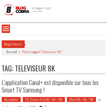
Blog Cobra
Toute l'actu Image & Son !
Blog Cobra.fr
Accueil
>
Posts tagged "televiseur 8k"
TAG: TELEVISEUR 8K
L’application Canal+ est disponible sur tous les
Smart TV Samsung !
Actualités
TV, Écrans Full HD / 4K / 8K
Ultra HD / 4K / 8K
by