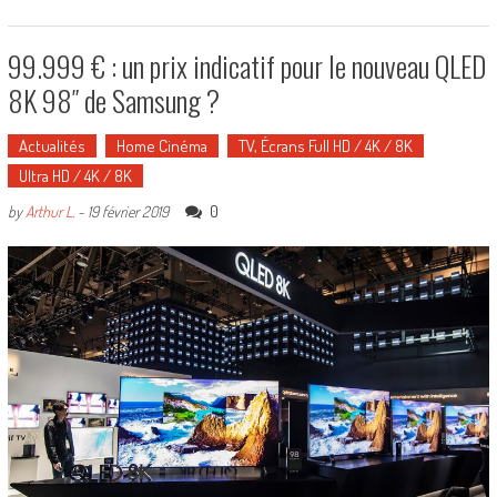
99.999 € : un prix indicatif pour le nouveau QLED
8K 98″ de Samsung ?
Actualités
Home Cinéma
TV, Écrans Full HD / 4K / 8K
Ultra HD / 4K / 8K
0
by
Arthur L.
-
19 février 2019