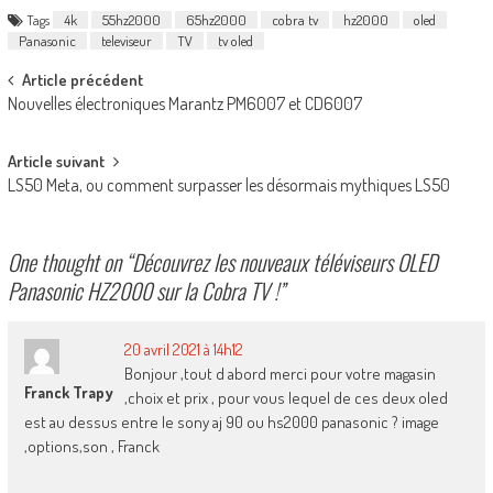
Tags
4k
55hz2000
65hz2000
cobra tv
hz2000
oled
Panasonic
televiseur
TV
tv oled
Post
Article précédent
Nouvelles électroniques Marantz PM6007 et CD6007
navigation
Article suivant
LS50 Meta, ou comment surpasser les désormais mythiques LS50
One thought on “
Découvrez les nouveaux téléviseurs OLED
Panasonic HZ2000 sur la Cobra TV !
”
20 avril 2021 à 14h12
Bonjour ,tout d abord merci pour votre magasin
Franck Trapy
,choix et prix , pour vous lequel de ces deux oled
est au dessus entre le sony aj 90 ou hs2000 panasonic ? image
,options,son , Franck