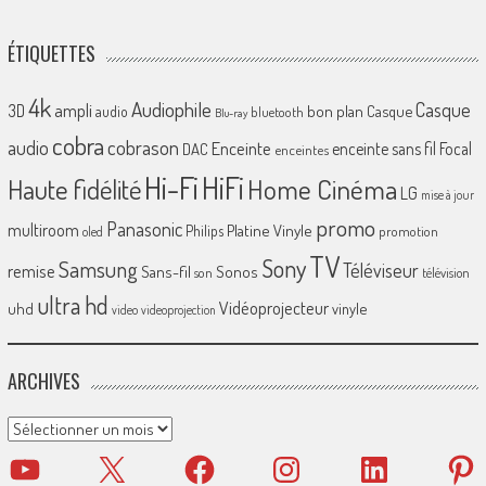
ÉTIQUETTES
4k
Audiophile
Casque
ampli
3D
bon plan
Casque
audio
bluetooth
Blu-ray
cobra
cobrason
audio
Enceinte
enceinte sans fil
Focal
DAC
enceintes
Hi-Fi
HiFi
Home Cinéma
Haute fidélité
LG
mise à jour
promo
Panasonic
multiroom
Platine Vinyle
Philips
promotion
oled
TV
Sony
Samsung
Téléviseur
remise
Sans-fil
Sonos
son
télévision
ultra hd
Vidéoprojecteur
uhd
vinyle
video
videoprojection
ARCHIVES
Archives
YouTube
X
Facebook
Instagram
LinkedIn
Pinter