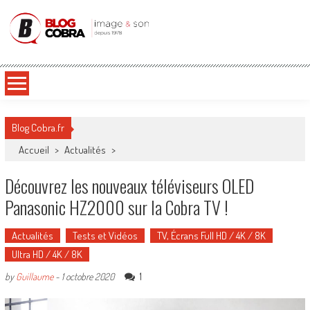
Blog Cobra
Toute l'actu Image & Son !
Blog Cobra.fr
Accueil
>
Actualités
>
Découvrez les nouveaux téléviseurs OLED
Panasonic HZ2000 sur la Cobra TV !
Actualités
Tests et Vidéos
TV, Écrans Full HD / 4K / 8K
Ultra HD / 4K / 8K
1
by
Guillaume
-
1 octobre 2020