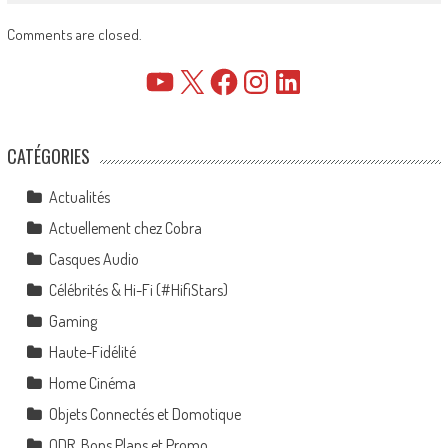
Comments are closed.
YouTube
X
Facebook
Instagram
LinkedIn
CATÉGORIES
Actualités
Actuellement chez Cobra
Casques Audio
Célébrités & Hi-Fi (#HifiStars)
Gaming
Haute-Fidélité
Home Cinéma
Objets Connectés et Domotique
ODR, Bons Plans et Promo…