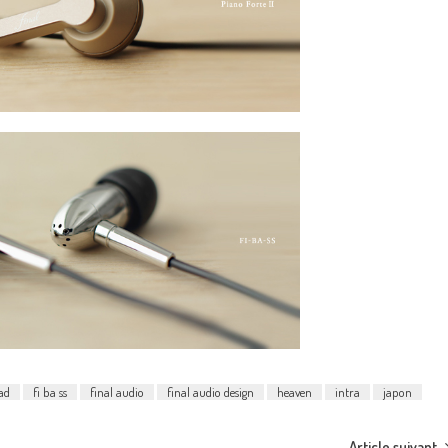
ad
fi ba ss
final audio
final audio design
heaven
intra
japon
Article suivant