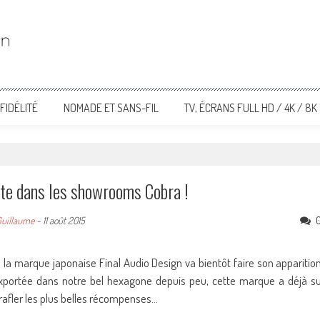
FIDÉLITÉ
NOMADE ET SANS-FIL
TV, ÉCRANS FULL HD / 4K / 8K
ute dans les showrooms Cobra !
uillaume
-
11 août 2015
la marque japonaise Final Audio Design va bientôt faire son apparitio
xportée dans notre bel hexagone depuis peu, cette marque a déjà s
rafler les plus belles récompenses…