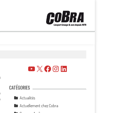
YouTube
X
Facebook
Instagram
LinkedIn
0
CATÉGORIES
n
Actualités
u
Actuellement chez Cobra