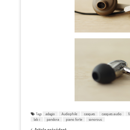
Tags
adagio
Audiophile
casques
casques audio
f
lab i
pandora
piano forte
sonorous
Article précédent