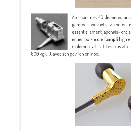
Au cours des 40 dernières an
gamme innovants, à même de d
essentiellement japonais- ont ai
entier, ou encore l’
ampli
high e
roulement à bille). Les plus atte
800 kg (!!!), avec son pavillon en inox…