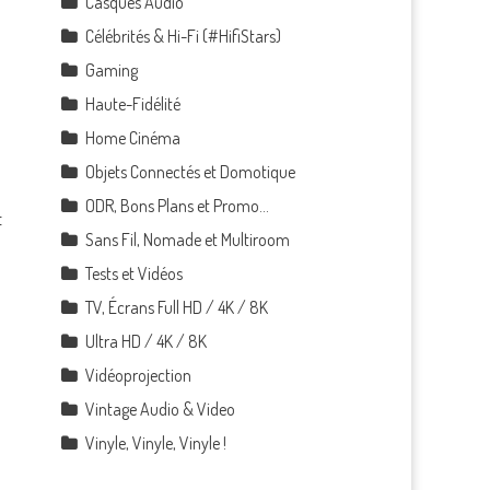
Casques Audio
Célébrités & Hi-Fi (#HifiStars)
Gaming
Haute-Fidélité
Home Cinéma
Objets Connectés et Domotique
ODR, Bons Plans et Promo…
t
Sans Fil, Nomade et Multiroom
Tests et Vidéos
TV, Écrans Full HD / 4K / 8K
Ultra HD / 4K / 8K
Vidéoprojection
Vintage Audio & Video
Vinyle, Vinyle, Vinyle !