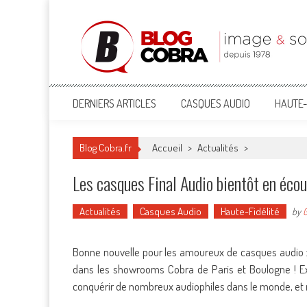
Blog Cobra
Toute l'actu Image & Son !
DERNIERS ARTICLES
CASQUES AUDIO
HAUTE-
Blog Cobra.fr
Accueil
>
Actualités
>
Les casques Final Audio bientôt en éco
Actualités
Casques Audio
Haute-Fidélité
by
G
Bonne nouvelle pour les amoureux de casques audio : 
dans les showrooms Cobra de Paris et Boulogne ! E
conquérir de nombreux audiophiles dans le monde, et 