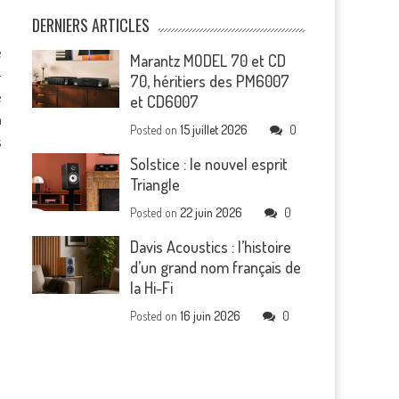
DERNIERS ARTICLES
e
Marantz MODEL 70 et CD
-
70, héritiers des PM6007
e
et CD6007
à
Posted on
15 juillet 2026
0
s
Solstice : le nouvel esprit
Triangle
Posted on
22 juin 2026
0
Davis Acoustics : l’histoire
d’un grand nom français de
la Hi-Fi
Posted on
16 juin 2026
0