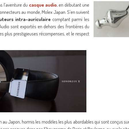
s l’aventure du
casque audio
, en débutant une
e connecteurs au monde, Molex Japan. S’en suivent
uteurs intra-auriculaire
comptant parmi les
 Audio sont exportés en dehors des frontières du
les plus prestigieuses récompenses, et le respect
n au Japon, hormis les modèles les plus abordables qui sont conçus su
er ces casques dans nos Showrooms de Paris et Boulogne, ou sur le sit