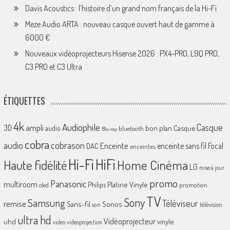
Davis Acoustics : l’histoire d’un grand nom français de la Hi-Fi
Meze Audio ARTA : nouveau casque ouvert haut de gamme à
6000 €
Nouveaux vidéoprojecteurs Hisense 2026 : PX4-PRO, L9Q PRO,
C3 PRO et C3 Ultra
ÉTIQUETTES
4k
Audiophile
Casque
ampli
3D
bon plan
Casque
audio
bluetooth
Blu-ray
cobra
cobrason
audio
Enceinte
enceinte sans fil
Focal
DAC
enceintes
Hi-Fi
HiFi
Home Cinéma
Haute fidélité
LG
mise à jour
promo
Panasonic
multiroom
Platine Vinyle
Philips
promotion
oled
TV
Sony
Samsung
Téléviseur
remise
Sans-fil
Sonos
son
télévision
ultra hd
Vidéoprojecteur
uhd
vinyle
video
videoprojection