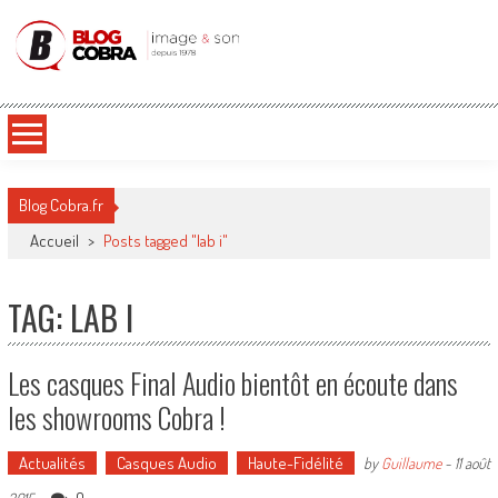
Blog Cobra
Toute l'actu Image & Son !
Blog Cobra.fr
Accueil
>
Posts tagged "lab i"
TAG: LAB I
Les casques Final Audio bientôt en écoute dans
les showrooms Cobra !
Actualités
Casques Audio
Haute-Fidélité
by
Guillaume
-
11 août