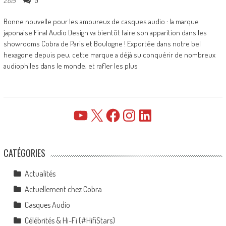
0
2015
Bonne nouvelle pour les amoureux de casques audio : la marque
japonaise Final Audio Design va bientôt faire son apparition dans les
showrooms Cobra de Paris et Boulogne ! Exportée dans notre bel
hexagone depuis peu, cette marque a déjà su conquérir de nombreux
audiophiles dans le monde, et rafler les plus
YouTube
X
Facebook
Instagram
LinkedIn
CATÉGORIES
Actualités
Actuellement chez Cobra
Casques Audio
Célébrités & Hi-Fi (#HifiStars)