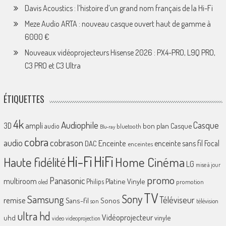
Davis Acoustics : l’histoire d’un grand nom français de la Hi-Fi
Meze Audio ARTA : nouveau casque ouvert haut de gamme à
6000 €
Nouveaux vidéoprojecteurs Hisense 2026 : PX4-PRO, L9Q PRO,
C3 PRO et C3 Ultra
ÉTIQUETTES
4k
Audiophile
Casque
ampli
3D
bon plan
Casque
audio
bluetooth
Blu-ray
cobra
cobrason
audio
Enceinte
enceinte sans fil
Focal
DAC
enceintes
Hi-Fi
HiFi
Home Cinéma
Haute fidélité
LG
mise à jour
promo
Panasonic
multiroom
Platine Vinyle
Philips
promotion
oled
TV
Sony
Samsung
Téléviseur
remise
Sans-fil
Sonos
son
télévision
ultra hd
Vidéoprojecteur
uhd
vinyle
video
videoprojection