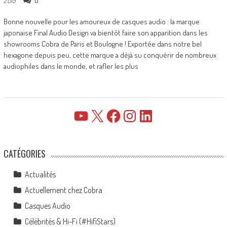
0
2015
Bonne nouvelle pour les amoureux de casques audio : la marque
japonaise Final Audio Design va bientôt faire son apparition dans les
showrooms Cobra de Paris et Boulogne ! Exportée dans notre bel
hexagone depuis peu, cette marque a déjà su conquérir de nombreux
audiophiles dans le monde, et rafler les plus
YouTube
X
Facebook
Instagram
LinkedIn
CATÉGORIES
Actualités
Actuellement chez Cobra
Casques Audio
Célébrités & Hi-Fi (#HifiStars)