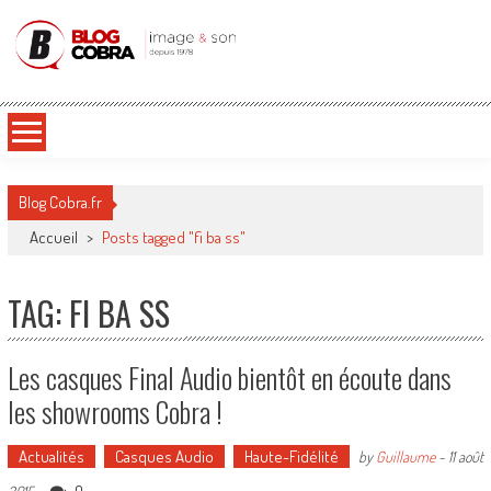
Blog Cobra
Toute l'actu Image & Son !
Blog Cobra.fr
Accueil
>
Posts tagged "fi ba ss"
TAG: FI BA SS
Les casques Final Audio bientôt en écoute dans
les showrooms Cobra !
Actualités
Casques Audio
Haute-Fidélité
by
Guillaume
-
11 août