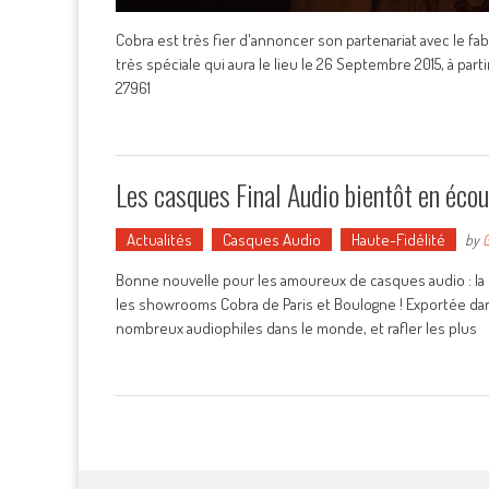
Cobra est très fier d'annoncer son partenariat avec le fa
très spéciale qui aura le lieu le 26 Septembre 2015, à pa
27961
Les casques Final Audio bientôt en éco
Actualités
Casques Audio
Haute-Fidélité
by
G
Bonne nouvelle pour les amoureux de casques audio : la m
les showrooms Cobra de Paris et Boulogne ! Exportée da
nombreux audiophiles dans le monde, et rafler les plus