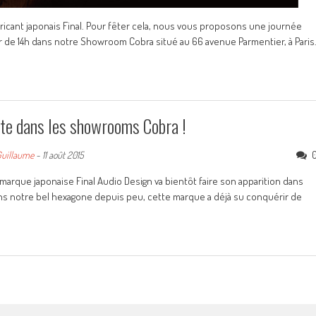
bricant japonais Final. Pour fêter cela, nous vous proposons une journée
rtir de 14h dans notre Showroom Cobra situé au 66 avenue Parmentier, à Paris
ute dans les showrooms Cobra !
uillaume
-
11 août 2015
arque japonaise Final Audio Design va bientôt faire son apparition dans
ns notre bel hexagone depuis peu, cette marque a déjà su conquérir de