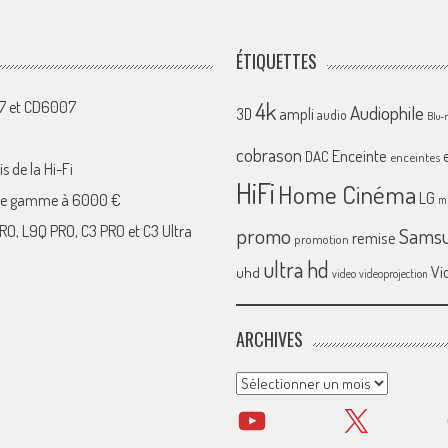
ÉTIQUETTES
4k
07 et CD6007
Audiophile
ampli
3D
audio
Blu-
cobrason
Enceinte
DAC
enceintes
s de la Hi-Fi
HiFi
Home Cinéma
LG
 de gamme à 6000 €
mi
RO, L9Q PRO, C3 PRO et C3 Ultra
promo
Sams
remise
promotion
ultra hd
Vi
uhd
video
videoprojection
ARCHIVES
Archives
YouTube
X