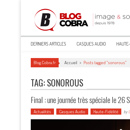
Blog Cobra
Toute l'actu Image & Son !
DERNIERS ARTICLES
CASQUES AUDIO
HAUTE-
Blog Cobra.fr
Accueil
>
Posts tagged "sonorous"
TAG: SONOROUS
Final : une journée très spéciale le 2
Actualités
Casques Audio
Haute-Fidélité
by
G