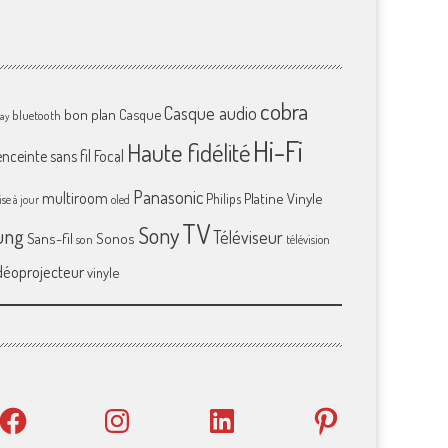
cobra
Casque audio
bon plan
Casque
bluetooth
ray
Hi-Fi
Haute fidélité
enceinte sans fil
Focal
Panasonic
multiroom
Platine Vinyle
Philips
se à jour
oled
TV
Sony
ung
Téléviseur
Sans-fil
Sonos
son
télévision
déoprojecteur
vinyle
Facebook
Instagram
LinkedIn
Pinterest