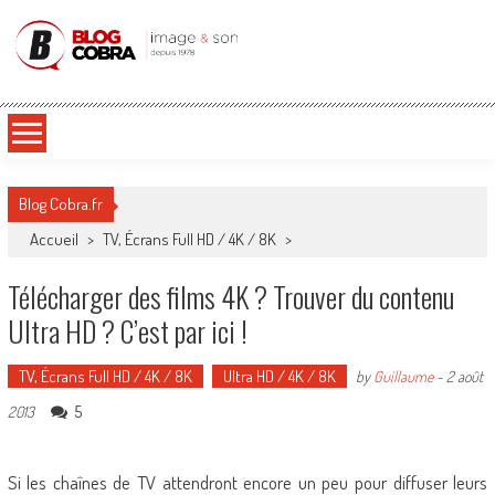
Blog Cobra
Toute l'actu Image & Son !
Blog Cobra.fr
Accueil
>
TV, Écrans Full HD / 4K / 8K
>
Télécharger des films 4K ? Trouver du contenu
Ultra HD ? C’est par ici !
TV, Écrans Full HD / 4K / 8K
Ultra HD / 4K / 8K
by
Guillaume
-
2 août
5
2013
Si les chaînes de TV attendront encore un peu pour diffuser leurs