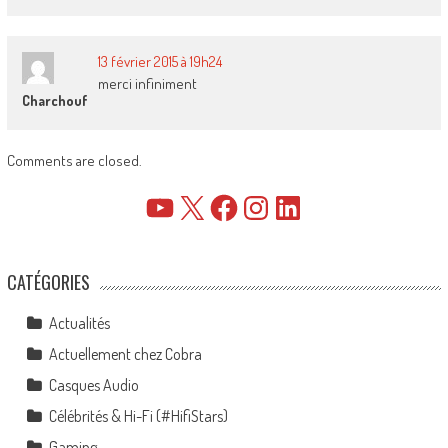
13 février 2015 à 19h24
merci infiniment
Charchouf
Comments are closed.
YouTube
X
Facebook
Instagram
LinkedIn
CATÉGORIES
Actualités
Actuellement chez Cobra
Casques Audio
Célébrités & Hi-Fi (#HifiStars)
Gaming