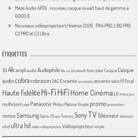
Meze Audio ARTA : nouveau casque ouvert haut de gamme à
6000 €
Nouveaux vidéoprojecteurs Hisense 2026 : PX4-PRO, L9Q PRO,
C3 PRO et C3 Ultra
ÉTIQUETTES
4k
Audiophile
Casque
ampli
3D
bon plan
Casque
audio
bluetooth
Blu-ray
cobra
cobrason
audio
Enceinte
enceinte sans fil
Focal
DAC
enceintes
Hi-Fi
HiFi
Home Cinéma
Haute fidélité
LG
mise à jour
promo
Panasonic
multiroom
Platine Vinyle
Philips
promotion
oled
TV
Sony
Samsung
Téléviseur
remise
Sans-fil
Sonos
son
télévision
ultra hd
Vidéoprojecteur
uhd
vinyle
video
videoprojection