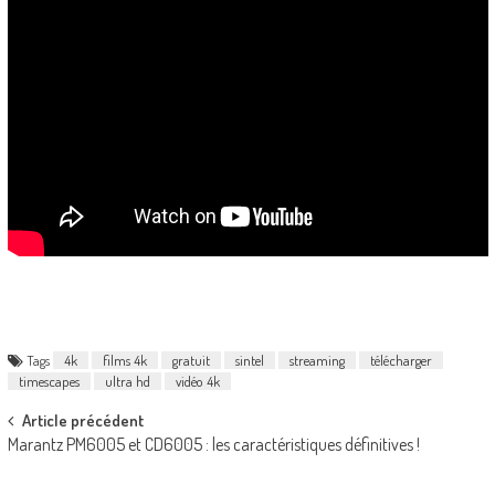
Tags
4k
films 4k
gratuit
sintel
streaming
télécharger
timescapes
ultra hd
vidéo 4k
Post
Article précédent
Marantz PM6005 et CD6005 : les caractéristiques définitives !
navigation