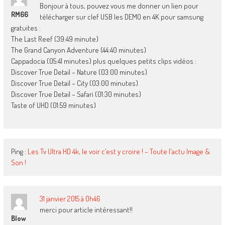
Bonjour à tous, pouvez vous me donner un lien pour
RM66
télécharger sur clef USB les DEMO en 4K pour samsung
gratuites :
The Last Reef (39:49 minute)
The Grand Canyon Adventure (44:40 minutes)
Cappadocia (05:41 minutes) plus quelques petits clips vidéos :
Discover True Detail – Nature (03:00 minutes)
Discover True Detail – City (03:00 minutes)
Discover True Detail – Safari (01:30 minutes)
Taste of UHD (01:59 minutes)
Ping :
Les Tv Ultra HD 4k, le voir c’est y croire ! – Toute l'actu Image &
Son !
31 janvier 2015 à 0h46
merci pour article intéressant!!
Blow