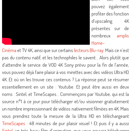
pouvez également
profiter des fonction
d’upscaling 4K
présentes sur de
nombreux
amplis
Home-
Cinéma
et TV 4K, ainsi que sur certains
lecteurs Blu-ray
. Mais ce n’est
pas du contenu natif, et les technophiles le savent… Alors plutôt que
d’attendre le service de VOD 4K Sony prévu pour la fin de l’année,
vous pouvez déjà faire plaisir à vos mirettes avec des vidéos Ultra HD
4K. Et où on les trouve ces contenus ? La réponse peut se résumer
essentiellement en un site : Youtube. Et peut être aussi en deux
noms : Sintel, et TimeScapes… Commençons par Youtube, qui est la
source n°1 à ce jour pour télécharger et/ou visionner gratuitement
un nombre impressionnant de vidéos nativement filmées en 4K. Mais
vous prendrez toute la mesure de la Ultra HD en téléchargeant
TimeScapes
: 48 minutes de pur plaisir visuel ! Et puis il y a aussi
Sintel
, un très beau film d’animation, que vous pouvez télécharger