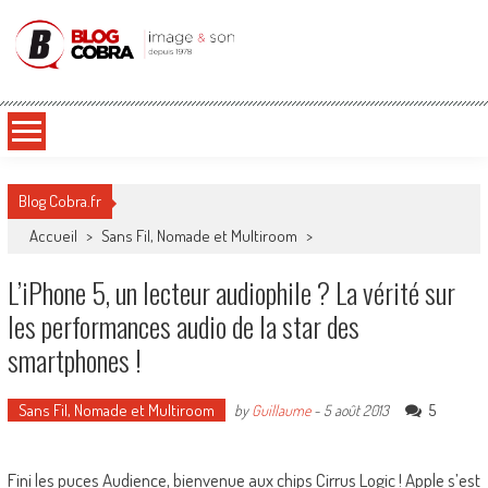
Blog Cobra
Toute l'actu Image & Son !
Blog Cobra.fr
Accueil
>
Sans Fil, Nomade et Multiroom
>
L’iPhone 5, un lecteur audiophile ? La vérité sur
les performances audio de la star des
smartphones !
Sans Fil, Nomade et Multiroom
5
by
Guillaume
-
5 août 2013
Fini les puces Audience, bienvenue aux chips Cirrus Logic ! Apple s’est