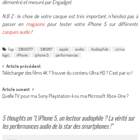
démontré et mesuré par Engadget.
N.B 2 : le choix de votre casque est très important, n’hésitez pas à
passer en
magasins
pour tester votre iPhone 5 sur différents
casques audio
!
Tags
338S1077
338S1117
apple
audio
Audiophile
cirrus
logic
iPhone
iphone 5
performances
Post
Article précédent
Télécharger des films 4K ? Trouver du contenu Ultra HD ? C’est par ici !
navigation
Article suivant
Quelle TV pour ma Sony Playstation 4 ou ma Microsoft Xbox-One ?
5 thoughts on “
L’iPhone 5, un lecteur audiophile ? La vérité sur
les performances audio de la star des smartphones !
”