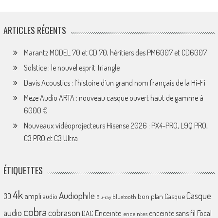
ARTICLES RÉCENTS
Marantz MODEL 70 et CD 70, héritiers des PM6007 et CD6007
Solstice : le nouvel esprit Triangle
Davis Acoustics : l’histoire d’un grand nom français de la Hi-Fi
Meze Audio ARTA : nouveau casque ouvert haut de gamme à
6000 €
Nouveaux vidéoprojecteurs Hisense 2026 : PX4-PRO, L9Q PRO,
C3 PRO et C3 Ultra
ÉTIQUETTES
4k
Audiophile
Casque
ampli
3D
bon plan
Casque
audio
bluetooth
Blu-ray
cobra
cobrason
audio
Enceinte
enceinte sans fil
Focal
DAC
enceintes