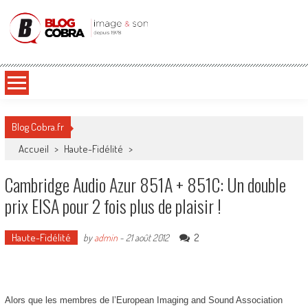
Blog Cobra
Toute l'actu Image & Son !
Blog Cobra.fr
Accueil
>
Haute-Fidélité
>
Cambridge Audio Azur 851A + 851C: Un double
prix EISA pour 2 fois plus de plaisir !
Haute-Fidélité
2
by
admin
-
21 août 2012
Alors que les membres de l’European Imaging and Sound Association