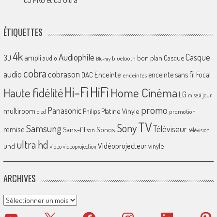
C3 PRO et C3 Ultra
ÉTIQUETTES
4k
Audiophile
Casque
ampli
3D
bon plan
Casque
audio
bluetooth
Blu-ray
cobra
cobrason
audio
Enceinte
enceinte sans fil
Focal
DAC
enceintes
Hi-Fi
HiFi
Home Cinéma
Haute fidélité
LG
mise à jour
promo
Panasonic
multiroom
Platine Vinyle
Philips
promotion
oled
TV
Sony
Samsung
Téléviseur
remise
Sans-fil
Sonos
son
télévision
ultra hd
Vidéoprojecteur
uhd
vinyle
video
videoprojection
ARCHIVES
Archives