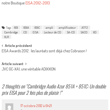
notre Boutique
EISA 2012-2013
.
Tags
851
851A
851C
ampli
amplificateur
ATF2
Cambridge
CD
EISA
Lecteur de CD
SA-CD
SACD
XD
XLR
Post
Article précédent
EISA Awards 2012 : les lauréats sont déjà chez Cobrason !
navigation
Article suivant
JVC GC-XA1, une véritable ADIXXION.
2 thoughts on “
Cambridge Audio Azur 851A + 851C: Un double
prix EISA pour 2 fois plus de plaisir !
”
17 octobre 2012 à 6h21