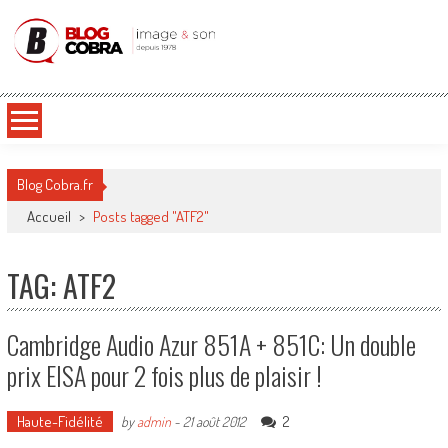
Blog Cobra
Toute l'actu Image & Son !
Blog Cobra.fr
Accueil
>
Posts tagged "ATF2"
TAG: ATF2
Cambridge Audio Azur 851A + 851C: Un double
prix EISA pour 2 fois plus de plaisir !
Haute-Fidélité
2
by
admin
-
21 août 2012