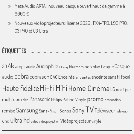
Meze Audio ARTA : nouveau casque ouvert haut de gamme à
6000 €
Nouveaux vidéoprojecteurs Hisense 2026 : PX4-PRO, L9Q PRO,
C3 PRO et C3 Ultra
ÉTIQUETTES
4k
Audiophile
Casque
ampli
3D
bon plan
Casque
audio
bluetooth
Blu-ray
cobra
cobrason
audio
Enceinte
enceinte sans fil
Focal
DAC
enceintes
Hi-Fi
HiFi
Home Cinéma
Haute fidélité
LG
mise à jour
promo
Panasonic
multiroom
Platine Vinyle
Philips
promotion
oled
TV
Sony
Samsung
Téléviseur
remise
Sans-fil
Sonos
son
télévision
ultra hd
Vidéoprojecteur
uhd
vinyle
video
videoprojection