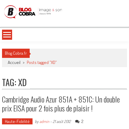
Blog Cobra
Toute l'actu Image & Son !
Blog Cobra.fr
Accueil
>
Posts tagged "XD"
TAG: XD
Cambridge Audio Azur 851A + 851C: Un double
prix EISA pour 2 fois plus de plaisir !
Haute-Fidélité
2
by
admin
-
21 août 2012