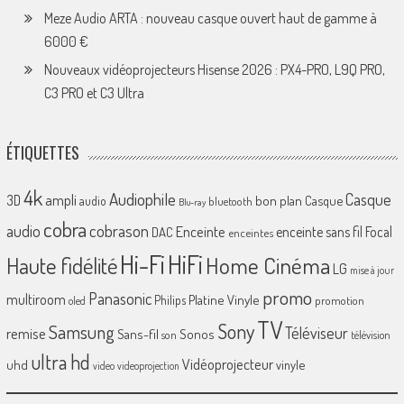
Meze Audio ARTA : nouveau casque ouvert haut de gamme à
6000 €
Nouveaux vidéoprojecteurs Hisense 2026 : PX4-PRO, L9Q PRO,
C3 PRO et C3 Ultra
ÉTIQUETTES
4k
Audiophile
Casque
ampli
3D
bon plan
Casque
audio
bluetooth
Blu-ray
cobra
cobrason
audio
Enceinte
enceinte sans fil
Focal
DAC
enceintes
Hi-Fi
HiFi
Home Cinéma
Haute fidélité
LG
mise à jour
promo
Panasonic
multiroom
Platine Vinyle
Philips
promotion
oled
TV
Sony
Samsung
Téléviseur
remise
Sans-fil
Sonos
son
télévision
ultra hd
Vidéoprojecteur
uhd
vinyle
video
videoprojection