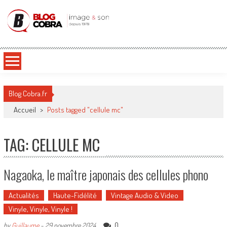
Blog Cobra
Toute l'actu Image & Son !
Blog Cobra.fr
Accueil
>
Posts tagged "cellule mc"
TAG: CELLULE MC
Nagaoka, le maître japonais des cellules phono
Actualités
Haute-Fidélité
Vintage Audio & Video
Vinyle, Vinyle, Vinyle !
0
by
Guillaume
-
29 novembre 2024