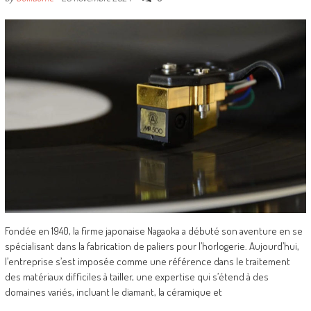
Fondée en 1940, la firme japonaise Nagaoka a débuté son aventure en se
spécialisant dans la fabrication de paliers pour l’horlogerie. Aujourd’hui,
l’entreprise s’est imposée comme une référence dans le traitement
des matériaux difficiles à tailler, une expertise qui s’étend à des
domaines variés, incluant le diamant, la céramique et