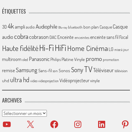
ÉTIQUETTES
4k
Audiophile
Casque
ampli
3D
bon plan
Casque
audio
bluetooth
Blu-ray
cobra
cobrason
audio
Enceinte
enceinte sans fil
Focal
DAC
enceintes
Hi-Fi
HiFi
Home Cinéma
Haute fidélité
LG
mise à jour
promo
Panasonic
multiroom
Platine Vinyle
Philips
promotion
oled
TV
Sony
Samsung
Téléviseur
remise
Sans-fil
Sonos
son
télévision
ultra hd
Vidéoprojecteur
uhd
vinyle
video
videoprojection
ARCHIVES
Archives
YouTube
X
Facebook
Instagram
LinkedIn
Pinter