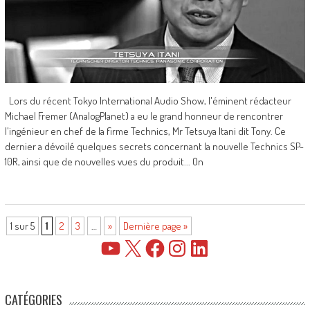
Lors du récent Tokyo International Audio Show, l'éminent rédacteur
Michael Fremer (AnalogPlanet) a eu le grand honneur de rencontrer
l'ingénieur en chef de la firme Technics, Mr Tetsuya Itani dit Tony. Ce
dernier a dévoilé quelques secrets concernant la nouvelle Technics SP-
10R, ainsi que de nouvelles vues du produit... On
1 sur 5
1
2
3
…
»
Dernière page »
YouTube
X
Facebook
Instagram
LinkedIn
CATÉGORIES