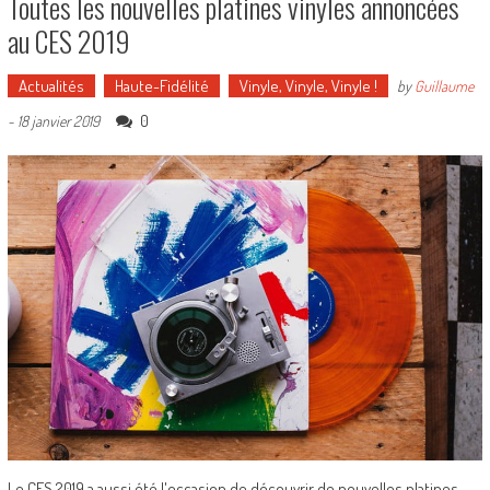
Toutes les nouvelles platines vinyles annoncées
au CES 2019
Actualités
Haute-Fidélité
Vinyle, Vinyle, Vinyle !
by
Guillaume
0
-
18 janvier 2019
Le CES 2019 a aussi été l'occasion de découvrir de nouvelles platines