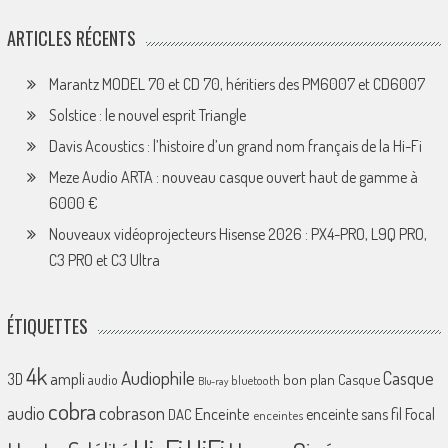
ARTICLES RÉCENTS
Marantz MODEL 70 et CD 70, héritiers des PM6007 et CD6007
Solstice : le nouvel esprit Triangle
Davis Acoustics : l’histoire d’un grand nom français de la Hi-Fi
Meze Audio ARTA : nouveau casque ouvert haut de gamme à
6000 €
Nouveaux vidéoprojecteurs Hisense 2026 : PX4-PRO, L9Q PRO,
C3 PRO et C3 Ultra
ÉTIQUETTES
4k
Audiophile
Casque
ampli
3D
bon plan
Casque
audio
bluetooth
Blu-ray
cobra
cobrason
audio
Enceinte
enceinte sans fil
Focal
DAC
enceintes