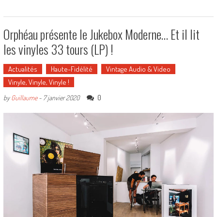
Orphéau présente le Jukebox Moderne… Et il lit
les vinyles 33 tours (LP) !
Actualités
Haute-Fidélité
Vintage Audio & Video
Vinyle, Vinyle, Vinyle !
0
by
Guillaume
-
7 janvier 2020