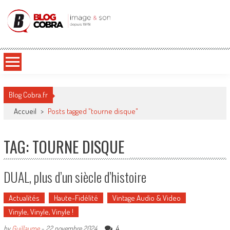
Blog Cobra
Toute l'actu Image & Son !
Blog Cobra.fr
Accueil
>
Posts tagged "tourne disque"
TAG: TOURNE DISQUE
DUAL, plus d’un siècle d’histoire
Actualités
Haute-Fidélité
Vintage Audio & Video
Vinyle, Vinyle, Vinyle !
4
by
Guillaume
-
22 novembre 2024