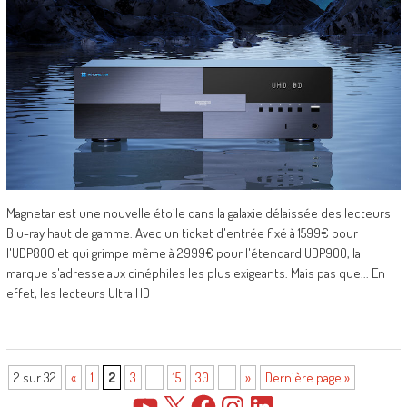
Magnetar est une nouvelle étoile dans la galaxie délaissée des lecteurs
Blu-ray haut de gamme. Avec un ticket d'entrée fixé à 1599€ pour
l'UDP800 et qui grimpe même à 2999€ pour l'étendard UDP900, la
marque s'adresse aux cinéphiles les plus exigeants. Mais pas que... En
effet, les lecteurs Ultra HD
2 sur 32
«
1
2
3
…
15
30
…
»
Dernière page »
YouTube
X
Facebook
Instagram
LinkedIn