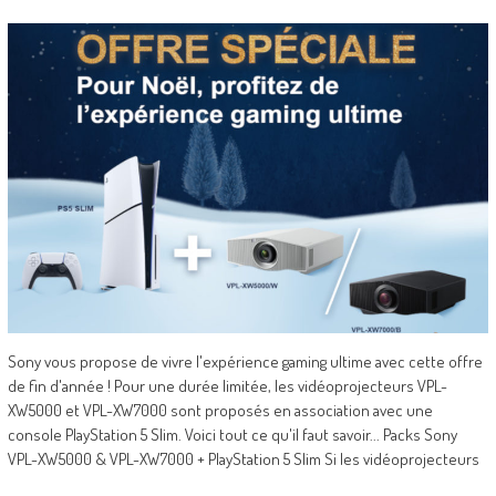
Sony vous propose de vivre l'expérience gaming ultime avec cette offre
de fin d'année ! Pour une durée limitée, les vidéoprojecteurs VPL-
XW5000 et VPL-XW7000 sont proposés en association avec une
console PlayStation 5 Slim. Voici tout ce qu'il faut savoir... Packs Sony
VPL-XW5000 & VPL-XW7000 + PlayStation 5 Slim Si les vidéoprojecteurs