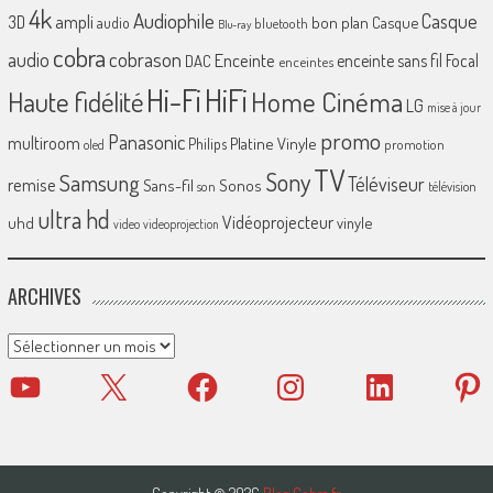
4k
Audiophile
Casque
ampli
3D
bon plan
Casque
audio
bluetooth
Blu-ray
cobra
cobrason
audio
Enceinte
enceinte sans fil
Focal
DAC
enceintes
Hi-Fi
HiFi
Home Cinéma
Haute fidélité
LG
mise à jour
promo
Panasonic
multiroom
Platine Vinyle
Philips
promotion
oled
TV
Sony
Samsung
Téléviseur
remise
Sans-fil
Sonos
son
télévision
ultra hd
Vidéoprojecteur
uhd
vinyle
video
videoprojection
ARCHIVES
Archives
YouTube
X
Facebook
Instagram
LinkedIn
Pinter