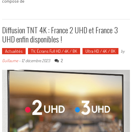
composé de
Diffusion TNT 4K : France 2 UHD et France 3
UHD enfin disponibles !
Actualités
TV, Écrans Full HD / 4K / 8K
Ultra HD / 4K / 8K
by
2
Guillaume
-
12 décembre 2023