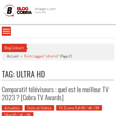
Blog Cobra
Toute l'actu Image & Son !
Blog Cobra.fr
Accueil
>
Posts tagged "ultra hd"
(Page 2)
TAG: ULTRA HD
Comparatif téléviseurs : quel est le meilleur TV
2023 ? [Cobra TV Awards]
Actualités
Tests et Vidéos
TV, Écrans Full HD / 4K / 8K
Ultra HD / 4K / 8K