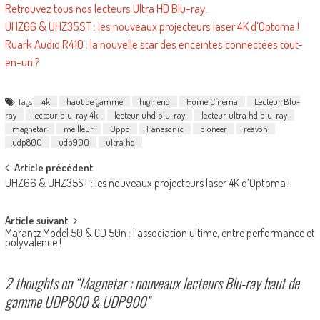
Retrouvez tous nos lecteurs Ultra HD Blu-ray.
UHZ66 & UHZ35ST : les nouveaux projecteurs laser 4K d’Optoma !
Ruark Audio R410 : la nouvelle star des enceintes connectées tout-
en-un ?
Tags
4k
haut de gamme
high end
Home Cinéma
Lecteur Blu-
ray
lecteur blu-ray 4k
lecteur uhd blu-ray
lecteur ultra hd blu-ray
magnetar
meilleur
Oppo
Panasonic
pioneer
reavon
udp800
udp900
ultra hd
Post
Article précédent
UHZ66 & UHZ35ST : les nouveaux projecteurs laser 4K d’Optoma !
navigation
Article suivant
Marantz Model 50 & CD 50n : l’association ultime, entre performance et
polyvalence !
2 thoughts on “
Magnetar : nouveaux lecteurs Blu-ray haut de
gamme UDP800 & UDP900
”