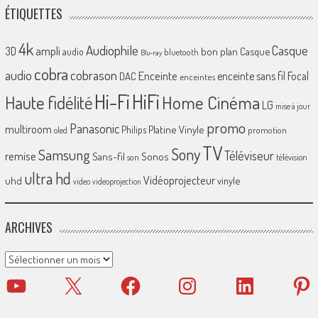
ÉTIQUETTES
4k
Audiophile
Casque
ampli
3D
bon plan
Casque
audio
bluetooth
Blu-ray
cobra
cobrason
audio
Enceinte
enceinte sans fil
Focal
DAC
enceintes
Hi-Fi
HiFi
Home Cinéma
Haute fidélité
LG
mise à jour
promo
Panasonic
multiroom
Platine Vinyle
Philips
promotion
oled
TV
Sony
Samsung
Téléviseur
remise
Sans-fil
Sonos
son
télévision
ultra hd
Vidéoprojecteur
uhd
vinyle
video
videoprojection
ARCHIVES
Archives
YouTube
X
Facebook
Instagram
LinkedIn
Pinter