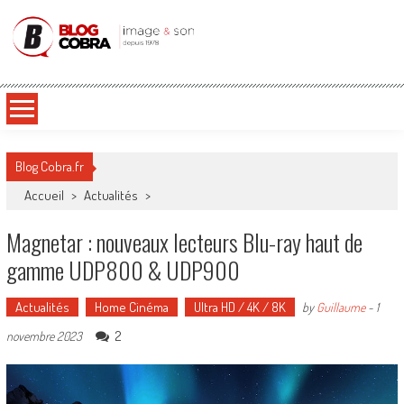
Blog Cobra
Toute l'actu Image & Son !
Blog Cobra.fr
Accueil
>
Actualités
>
Magnetar : nouveaux lecteurs Blu-ray haut de
gamme UDP800 & UDP900
Actualités
Home Cinéma
Ultra HD / 4K / 8K
by
Guillaume
-
1
2
novembre 2023