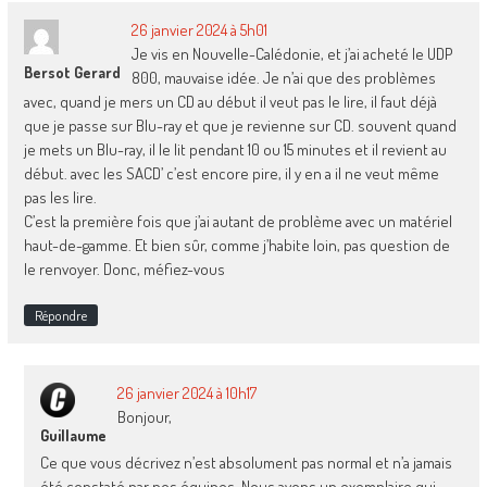
26 janvier 2024 à 5h01
Je vis en Nouvelle-Calédonie, et j’ai acheté le UDP
Bersot Gerard
800, mauvaise idée. Je n’ai que des problèmes
avec, quand je mers un CD au début il veut pas le lire, il faut déjà
que je passe sur Blu-ray et que je revienne sur CD. souvent quand
je mets un Blu-ray, il le lit pendant 10 ou 15 minutes et il revient au
début. avec les SACD’ c’est encore pire, il y en a il ne veut même
pas les lire.
C’est la première fois que j’ai autant de problème avec un matériel
haut-de-gamme. Et bien sûr, comme j’habite loin, pas question de
le renvoyer. Donc, méfiez-vous
Répondre
26 janvier 2024 à 10h17
Bonjour,
Guillaume
Ce que vous décrivez n’est absolument pas normal et n’a jamais
été constaté par nos équipes. Nous avons un exemplaire qui