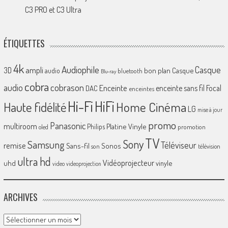
C3 PRO et C3 Ultra
ÉTIQUETTES
4k
Audiophile
Casque
ampli
3D
bon plan
Casque
audio
bluetooth
Blu-ray
cobra
cobrason
audio
Enceinte
enceinte sans fil
Focal
DAC
enceintes
Hi-Fi
HiFi
Home Cinéma
Haute fidélité
LG
mise à jour
promo
Panasonic
multiroom
Platine Vinyle
Philips
promotion
oled
TV
Sony
Samsung
Téléviseur
remise
Sans-fil
Sonos
son
télévision
ultra hd
Vidéoprojecteur
uhd
vinyle
video
videoprojection
ARCHIVES
Archives