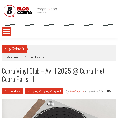
Blog Cobra
Toute l'actu Image & Son !
Blog Cobra.fr
Accueil
>
Actualités
>
Cobra Vinyl Club – Avril 2025 @ Cobra.fr et
Cobra Paris 11
Actualités
Vinyle, Vinyle, Vinyle !
0
by
Guillaume
-
1 avril 2025