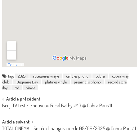
Tags
2025
accessoires vinyle
cellules phono
cobra
cobra vinyl
club
Disquaire Day
platines vinyle
préamplis phono
record store
day
rsd
vinyle
Post
Article précédent
Benji TV teste le nouveau Focal Bathys MG @ Cobra Paris 11
navigation
Article suivant
TOTAL CINEMA – Soirée d’inauguration le 05/06/2025 @ Cobra Paris 11