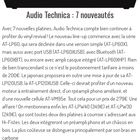
Audio Technica : 7 nouveautés
Avec 7 nouvelles platines, Audio Technica compte bien continuer à
profiter du vinyl revival ! Le nouveau line-up commence avec la série
AT-LP60, qui sera déclinée dans une version simple (AT-LP60X),
mais aussi avec port USB (AT-LP60XUSB), avec Bluetooth (AT-
LP60XBT), ou encore avec ampli casque intégré (AT-LP60XHP). Rien
de bien transcendant si ce n’est le positionnement tarifaire à moins
de 200€. Le japonais proposera en outre une mise à jour de sa AT-
LP120USB, la AT-LP120XUSB. Celle-ci devrait profiter d’un nouveau
moteur à entraînement direct, d’un rpéampli phono amélioré, et
d’une nouvelle cellule AT-VM95e. Tout cela pour un prix de 279€. Une
affaire ! On mentionnera enfin les AT-LPW40 (349€) et AT-LPW30
(249€), qui sont toutes deux des platines à courroie s’adressant aux
Hi-Fistes. Les deux intégreront un préampli phono et un châssis en
bois. La plus coûteuse se distinguera principalement par son bras en
carbone.