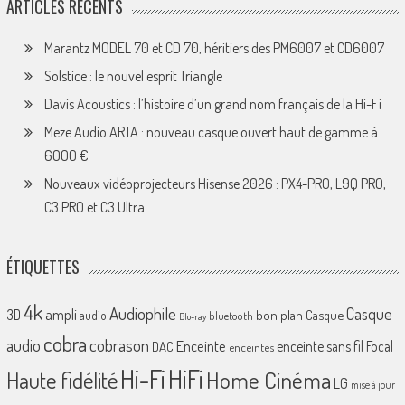
ARTICLES RÉCENTS
Marantz MODEL 70 et CD 70, héritiers des PM6007 et CD6007
Solstice : le nouvel esprit Triangle
Davis Acoustics : l’histoire d’un grand nom français de la Hi-Fi
Meze Audio ARTA : nouveau casque ouvert haut de gamme à
6000 €
Nouveaux vidéoprojecteurs Hisense 2026 : PX4-PRO, L9Q PRO,
C3 PRO et C3 Ultra
ÉTIQUETTES
4k
Audiophile
Casque
ampli
3D
bon plan
Casque
audio
bluetooth
Blu-ray
cobra
cobrason
audio
Enceinte
enceinte sans fil
Focal
DAC
enceintes
Hi-Fi
HiFi
Home Cinéma
Haute fidélité
LG
mise à jour