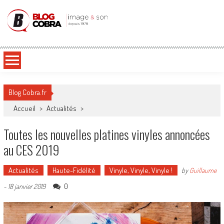
Blog Cobra
Toute l'actu Image & Son !
Blog Cobra.fr
Accueil
>
Actualités
>
Toutes les nouvelles platines vinyles annoncées
au CES 2019
Actualités
Haute-Fidélité
Vinyle, Vinyle, Vinyle !
by
Guillaume
0
-
18 janvier 2019