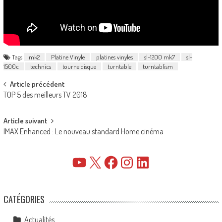
Tags
mk2
Platine Vinyle
platines vinyles
sl-1200 mk7
sl-
1500c
technics
tourne disque
turntable
turntablism
Post
Article précédent
TOP 5 des meilleurs TV 2018
navigation
Article suivant
IMAX Enhanced : Le nouveau standard Home cinéma
YouTube
X
Facebook
Instagram
LinkedIn
CATÉGORIES
Actualités