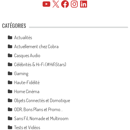
YouTube
X
Facebook
Instagram
LinkedIn
CATÉGORIES
Actualités
Actuellement chez Cobra
Casques Audio
Célébrités & Hi-Fi (#HifiStars)
Gaming
Haute-Fidélité
Home Cinéma
Objets Connectés et Domotique
ODR, Bons Plans et Promo…
Sans Fil, Nomade et Multiroom
Tests et Vidéos