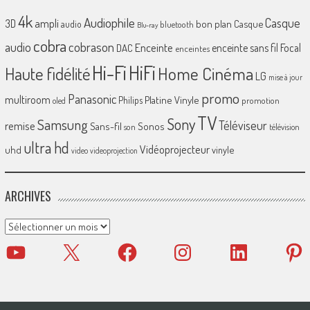
4k
Audiophile
Casque
ampli
3D
bon plan
Casque
audio
bluetooth
Blu-ray
cobra
cobrason
audio
Enceinte
enceinte sans fil
Focal
DAC
enceintes
Hi-Fi
HiFi
Home Cinéma
Haute fidélité
LG
mise à jour
promo
Panasonic
multiroom
Platine Vinyle
Philips
promotion
oled
TV
Sony
Samsung
Téléviseur
remise
Sans-fil
Sonos
son
télévision
ultra hd
Vidéoprojecteur
uhd
vinyle
video
videoprojection
ARCHIVES
Archives
YouTube
X
Facebook
Instagram
LinkedIn
Pinter