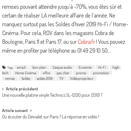
remises pouvant atteindre jusqu’à -70%, vous êtes sûr et
certain de réaliser LA meilleure affaire de l’année. Ne
manquez surtout pas les Soldes d’hiver 2019 Hi-Fi / Home-
Cinéma. Pour cela, RDV dans les magasins Cobra de
Boulogne, Paris 11 et Paris 17, ou sur
Cobra.fr
! Vous pouvez
même en profiter par téléphone au 01 49 29 10 50…
Tags
ampli
bon plan
Casque audio
Enceinte
Hi-Fi
high-
tech
Home Cinéma
offre
pas cher
promo
promotion
remise
Soldes
soldes 2019
TV
Vidéoprojecteur
Post
Article précédent
Une nouvelle platine vinyle Technics SL-1200 pour 2019 ?
navigation
Article suivant
Où écouter du Devialet sur Paris ? La réponse en vidéo !