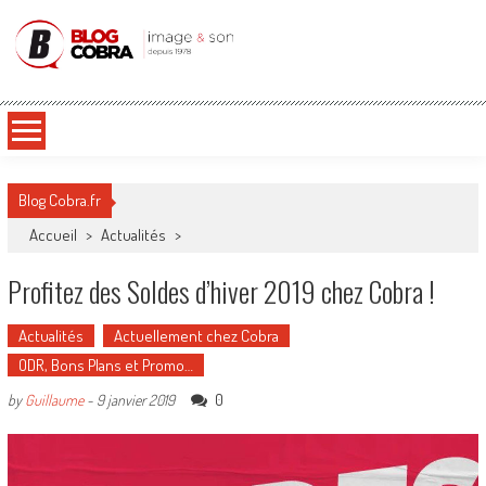
Blog Cobra
Toute l'actu Image & Son !
Blog Cobra.fr
Accueil
>
Actualités
>
Profitez des Soldes d’hiver 2019 chez Cobra !
Actualités
Actuellement chez Cobra
ODR, Bons Plans et Promo…
0
by
Guillaume
-
9 janvier 2019