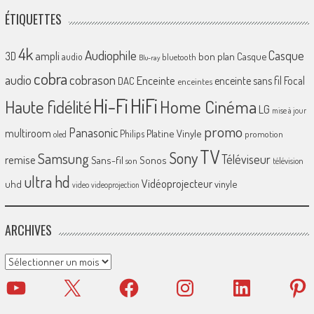
ÉTIQUETTES
4k
Audiophile
Casque
ampli
3D
bon plan
Casque
audio
bluetooth
Blu-ray
cobra
cobrason
audio
Enceinte
enceinte sans fil
Focal
DAC
enceintes
Hi-Fi
HiFi
Home Cinéma
Haute fidélité
LG
mise à jour
promo
Panasonic
multiroom
Platine Vinyle
Philips
promotion
oled
TV
Sony
Samsung
Téléviseur
remise
Sans-fil
Sonos
son
télévision
ultra hd
Vidéoprojecteur
uhd
vinyle
video
videoprojection
ARCHIVES
Archives
YouTube
X
Facebook
Instagram
LinkedIn
Pinter