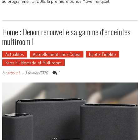
au programme ! En 2019, la première Sonos Move marquait
Home : Denon renouvelle sa gamme d’enceintes
multiroom !
Actualités
Actuellement chez Cobra
Haute-Fidélité
Sans Fil, Nomade et Multiroom
1
by
Arthur L.
-
3 février 2020