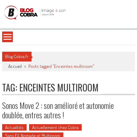
Blog Cobra
Toute l'actu Image & Son !
Blog Cobra.fr
Accueil
>
Posts tagged "Enceintes multiroom"
TAG: ENCEINTES MULTIROOM
Sonos Move 2 : son amélioré et autonomie
doublée, entres autres !
Actualités
Actuellement chez Cobra
Sans Fil, Nomade et Multiroom