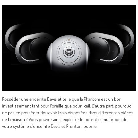
Posséder une enceinte Devialet telle que la Phantom est un bon
investissement tant pour l’oreille que pour l’œil. D'autre part, pourquoi
ne pas en posséder deux voir trois disposées dans différentes pièces
de la maison ? Vous pouvez ainsi exploiter le potentiel multiroom de
votre système d’enceinte Devialet Phantom pour le