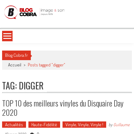
Blog Cobra
Toute l'actu Image & Son !
Blog Cobra.fr
Accueil
>
Posts tagged "digger"
TAG: DIGGER
TOP 10 des meilleurs vinyles du Disquaire Day
2020
Actualités
Haute-Fidélité
Vinyle, Vinyle, Vinyle !
by
Guillaume