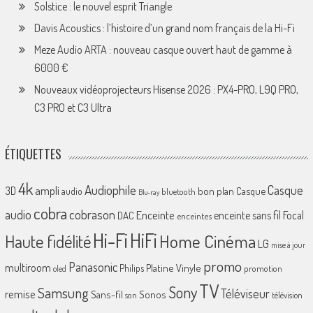
Solstice : le nouvel esprit Triangle
Davis Acoustics : l’histoire d’un grand nom français de la Hi-Fi
Meze Audio ARTA : nouveau casque ouvert haut de gamme à
6000 €
Nouveaux vidéoprojecteurs Hisense 2026 : PX4-PRO, L9Q PRO,
C3 PRO et C3 Ultra
ÉTIQUETTES
4k
Audiophile
Casque
ampli
3D
bon plan
Casque
audio
bluetooth
Blu-ray
cobra
cobrason
audio
Enceinte
enceinte sans fil
Focal
DAC
enceintes
Hi-Fi
HiFi
Home Cinéma
Haute fidélité
LG
mise à jour
promo
Panasonic
multiroom
Platine Vinyle
Philips
promotion
oled
TV
Sony
Samsung
Téléviseur
remise
Sans-fil
Sonos
son
télévision