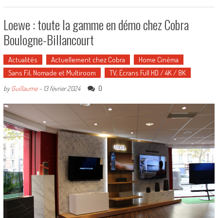
Loewe : toute la gamme en démo chez Cobra
Boulogne-Billancourt
Actualités
Actuellement chez Cobra
Home Cinéma
Sans Fil, Nomade et Multiroom
TV, Écrans Full HD / 4K / 8K
0
by
Guillaume
-
13 février 2024