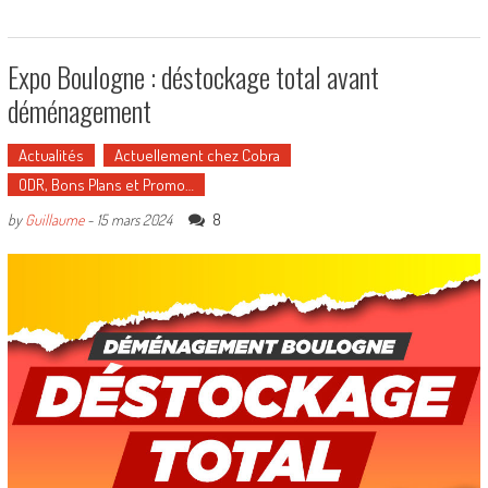
Expo Boulogne : déstockage total avant
déménagement
Actualités
Actuellement chez Cobra
ODR, Bons Plans et Promo…
8
by
Guillaume
-
15 mars 2024