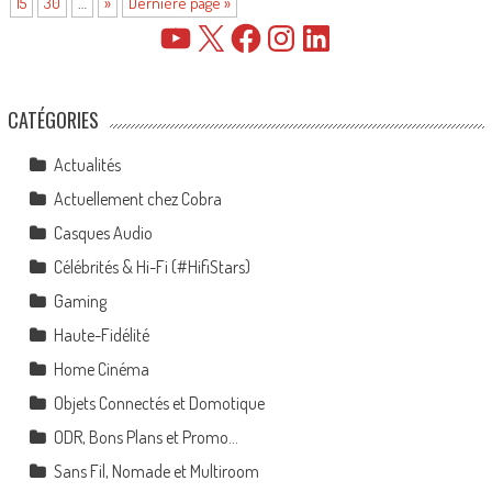
15
30
…
»
Dernière page »
YouTube
X
Facebook
Instagram
LinkedIn
CATÉGORIES
Actualités
Actuellement chez Cobra
Casques Audio
Célébrités & Hi-Fi (#HifiStars)
Gaming
Haute-Fidélité
Home Cinéma
Objets Connectés et Domotique
ODR, Bons Plans et Promo…
Sans Fil, Nomade et Multiroom