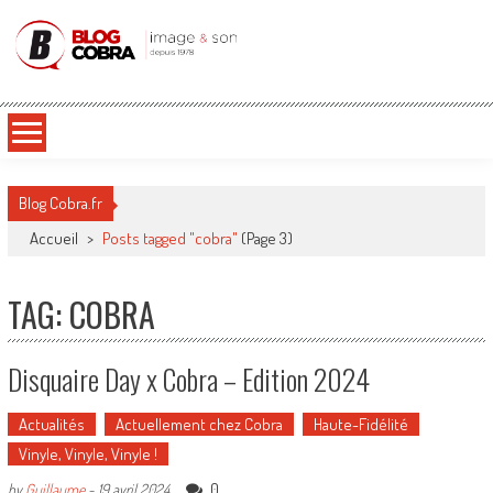
Blog Cobra
Toute l'actu Image & Son !
Blog Cobra.fr
Accueil
>
Posts tagged "cobra"
(Page 3)
TAG: COBRA
Disquaire Day x Cobra – Edition 2024
Actualités
Actuellement chez Cobra
Haute-Fidélité
Vinyle, Vinyle, Vinyle !
0
by
Guillaume
-
19 avril 2024