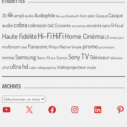
ÉTIQUETTES
4k
Audiophile
Casque
ampli
3D
bon plan
Casque
audio
bluetooth
Blu-ray
cobra
cobrason
audio
Enceinte
enceinte sans fil
Focal
DAC
enceintes
Hi-Fi
HiFi
Home Cinéma
Haute fidélité
LG
mise à jour
promo
Panasonic
multiroom
Platine Vinyle
Philips
promotion
oled
TV
Sony
Samsung
Téléviseur
remise
Sans-fil
Sonos
son
télévision
ultra hd
Vidéoprojecteur
uhd
vinyle
video
videoprojection
ARCHIVES
Archives
YouTube
X
Facebook
Instagram
LinkedIn
Pinter