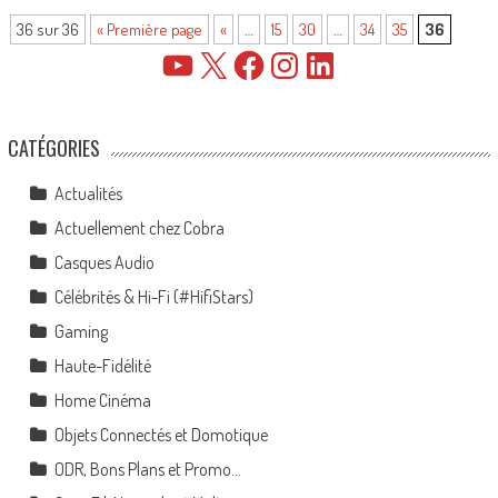
36 sur 36
« Première page
«
…
15
30
…
34
35
36
YouTube
X
Facebook
Instagram
LinkedIn
CATÉGORIES
Actualités
Actuellement chez Cobra
Casques Audio
Célébrités & Hi-Fi (#HifiStars)
Gaming
Haute-Fidélité
Home Cinéma
Objets Connectés et Domotique
ODR, Bons Plans et Promo…