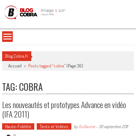
Blog Cobra
Toute l'actu Image & Son !
Blog Cobra.fr
Accueil
>
Posts tagged "cobra"
(Page 36)
TAG: COBRA
Les nouveautés et prototypes Advance en vidéo
(IFA 2011)
Haute-Fidélité
Tests et Vidéos
by
Guillaume
-
30 septembre 2011