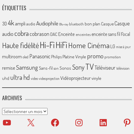
ÉTIQUETTES
4k
Audiophile
Casque
ampli
3D
bon plan
Casque
audio
bluetooth
Blu-ray
cobra
cobrason
audio
Enceinte
enceinte sans fil
Focal
DAC
enceintes
Hi-Fi
HiFi
Home Cinéma
Haute fidélité
LG
mise à jour
promo
Panasonic
multiroom
Platine Vinyle
Philips
promotion
oled
TV
Sony
Samsung
Téléviseur
remise
Sans-fil
Sonos
son
télévision
ultra hd
Vidéoprojecteur
uhd
vinyle
video
videoprojection
ARCHIVES
Archives
YouTube
X
Facebook
Instagram
LinkedIn
Pinter