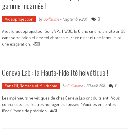
gamme incarnée !
Vidéoprojection
0
by
Guillaume
-
1 septembre 2011
Avec le vidéoprojecteur Sony VPL-HW30, le Grand cinéma s'invite en 3D
dans votre salon et devient abordable ! Et ce n'est ni une formule, ni
une exagération... 4501
Geneva Lab : la Haute-Fidélité helvétique !
Sans Fil, Nomade et Multiroom
0
by
Guillaume
-
30 août 2011
Les ingénieurs helvétiques de chez Geneva Lab ont du talent ! Vous
connaissiez les illustres horlogeries suisses ? Voici les enceintes
iPod/iPhone de précision... 4461