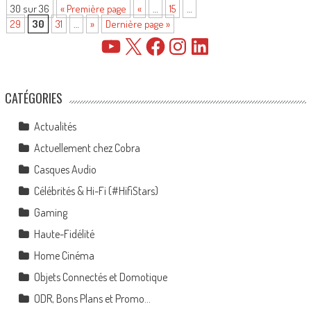
30 sur 36
« Première page
«
…
15
…
29
30
31
…
»
Dernière page »
YouTube
X
Facebook
Instagram
LinkedIn
CATÉGORIES
Actualités
Actuellement chez Cobra
Casques Audio
Célébrités & Hi-Fi (#HifiStars)
Gaming
Haute-Fidélité
Home Cinéma
Objets Connectés et Domotique
ODR, Bons Plans et Promo…