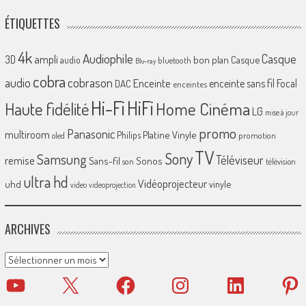
ÉTIQUETTES
4k
Audiophile
Casque
ampli
3D
bon plan
Casque
audio
bluetooth
Blu-ray
cobra
cobrason
audio
Enceinte
enceinte sans fil
Focal
DAC
enceintes
Hi-Fi
HiFi
Home Cinéma
Haute fidélité
LG
mise à jour
promo
Panasonic
multiroom
Platine Vinyle
Philips
promotion
oled
TV
Sony
Samsung
Téléviseur
remise
Sans-fil
Sonos
son
télévision
ultra hd
Vidéoprojecteur
uhd
vinyle
video
videoprojection
ARCHIVES
Archives
YouTube
X
Facebook
Instagram
LinkedIn
Pinter