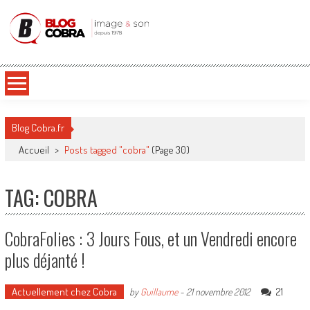
Blog Cobra
Toute l'actu Image & Son !
Blog Cobra.fr
Accueil
>
Posts tagged "cobra"
(Page 30)
TAG: COBRA
CobraFolies : 3 Jours Fous, et un Vendredi encore
plus déjanté !
Actuellement chez Cobra
21
by
Guillaume
-
21 novembre 2012