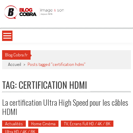
Blog Cobra
Toute l'actu Image & Son !
Blog Cobra.fr
Accueil
>
Posts tagged "certification hdmi"
TAG: CERTIFICATION HDMI
La certification Ultra High Speed pour les câbles
HDMI
Actualités
Home Cinéma
TV, Écrans Full HD / 4K / 8K
Ultra HD / 4K / 8K