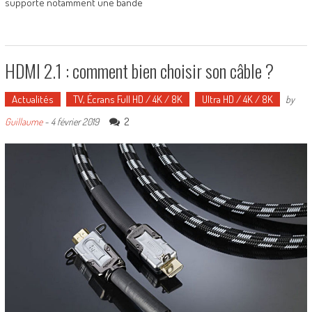
supporte notamment une bande
HDMI 2.1 : comment bien choisir son câble ?
Actualités
TV, Écrans Full HD / 4K / 8K
Ultra HD / 4K / 8K
by
2
Guillaume
-
4 février 2019