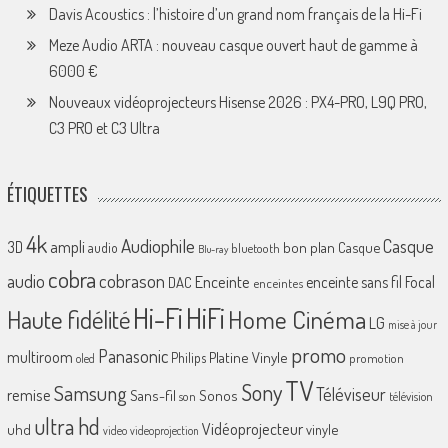
Davis Acoustics : l’histoire d’un grand nom français de la Hi-Fi
Meze Audio ARTA : nouveau casque ouvert haut de gamme à
6000 €
Nouveaux vidéoprojecteurs Hisense 2026 : PX4-PRO, L9Q PRO,
C3 PRO et C3 Ultra
ÉTIQUETTES
4k
Audiophile
Casque
ampli
3D
bon plan
Casque
audio
bluetooth
Blu-ray
cobra
cobrason
audio
Enceinte
enceinte sans fil
Focal
DAC
enceintes
Hi-Fi
HiFi
Home Cinéma
Haute fidélité
LG
mise à jour
promo
Panasonic
multiroom
Platine Vinyle
Philips
promotion
oled
TV
Sony
Samsung
Téléviseur
remise
Sans-fil
Sonos
son
télévision
ultra hd
Vidéoprojecteur
uhd
vinyle
video
videoprojection