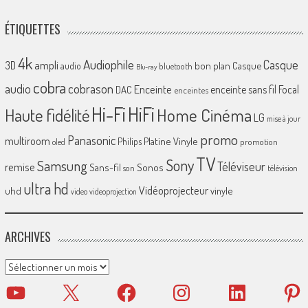
ÉTIQUETTES
4k
Audiophile
Casque
ampli
3D
bon plan
Casque
audio
bluetooth
Blu-ray
cobra
cobrason
audio
Enceinte
enceinte sans fil
Focal
DAC
enceintes
Hi-Fi
HiFi
Home Cinéma
Haute fidélité
LG
mise à jour
promo
Panasonic
multiroom
Platine Vinyle
Philips
promotion
oled
TV
Sony
Samsung
Téléviseur
remise
Sans-fil
Sonos
son
télévision
ultra hd
Vidéoprojecteur
uhd
vinyle
video
videoprojection
ARCHIVES
Archives
YouTube
X
Facebook
Instagram
LinkedIn
Pinter