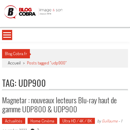
Blog Cobra
Toute l'actu Image & Son !
Blog Cobra.fr
Accueil
>
Posts tagged "udp900"
TAG: UDP900
Magnetar : nouveaux lecteurs Blu-ray haut de
gamme UDP800 & UDP900
Actualités
Home Cinéma
Ultra HD / 4K / 8K
by
Guillaume
-
1