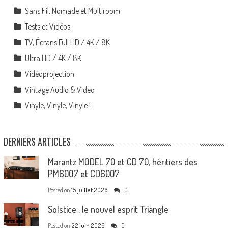
Sans Fil, Nomade et Multiroom
Tests et Vidéos
TV, Écrans Full HD / 4K / 8K
Ultra HD / 4K / 8K
Vidéoprojection
Vintage Audio & Video
Vinyle, Vinyle, Vinyle !
DERNIERS ARTICLES
Marantz MODEL 70 et CD 70, héritiers des
PM6007 et CD6007
Posted on
15 juillet 2026
0
Solstice : le nouvel esprit Triangle
Posted on
22 juin 2026
0