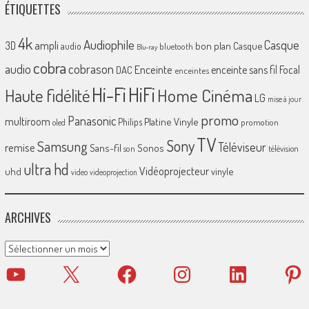
ÉTIQUETTES
4k
Audiophile
Casque
ampli
3D
bon plan
Casque
audio
bluetooth
Blu-ray
cobra
cobrason
audio
Enceinte
enceinte sans fil
Focal
DAC
enceintes
Hi-Fi
HiFi
Home Cinéma
Haute fidélité
LG
mise à jour
promo
Panasonic
multiroom
Platine Vinyle
Philips
promotion
oled
TV
Sony
Samsung
Téléviseur
remise
Sans-fil
Sonos
son
télévision
ultra hd
Vidéoprojecteur
uhd
vinyle
video
videoprojection
ARCHIVES
Archives
YouTube
X
Facebook
Instagram
LinkedIn
Pinter