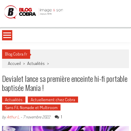
Blog Cobra
Toute l'actu Image & Son !
Blog Cobra.fr
Accueil
>
Actualités
>
Devialet lance sa première enceinte hi-fi portable
baptisée Mania !
Actualités
Actuellement chez Cobra
Sans Fil, Nomade et Multiroom
1
by
Arthur L.
-
7 novembre 2022