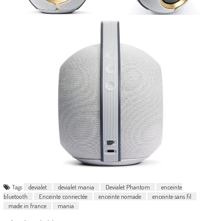
Tags
devialet
devialet mania
Devialet Phantom
enceinte
bluetooth
Enceinte connectée
enceinte nomade
enceinte sans fil
made in france
mania