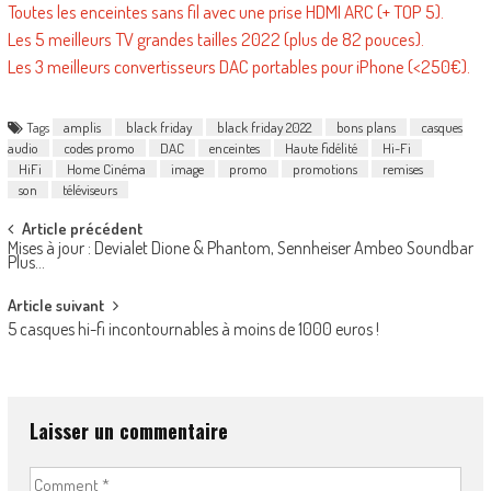
Toutes les enceintes sans fil avec une prise HDMI ARC (+ TOP 5).
Les 5 meilleurs TV grandes tailles 2022 (plus de 82 pouces).
Les 3 meilleurs convertisseurs DAC portables pour iPhone (<250€).
Tags
amplis
black friday
black friday 2022
bons plans
casques
audio
codes promo
DAC
enceintes
Haute fidélité
Hi-Fi
HiFi
Home Cinéma
image
promo
promotions
remises
son
téléviseurs
Post
Article précédent
Mises à jour : Devialet Dione & Phantom, Sennheiser Ambeo Soundbar
navigation
Plus…
Article suivant
5 casques hi-fi incontournables à moins de 1000 euros !
Laisser un commentaire