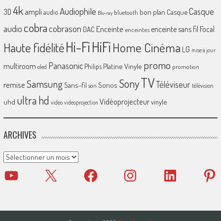
4k
Audiophile
Casque
ampli
3D
bon plan
Casque
audio
bluetooth
Blu-ray
cobra
cobrason
audio
Enceinte
enceinte sans fil
Focal
DAC
enceintes
Hi-Fi
HiFi
Home Cinéma
Haute fidélité
LG
mise à jour
promo
Panasonic
multiroom
Platine Vinyle
Philips
promotion
oled
TV
Sony
Samsung
Téléviseur
remise
Sans-fil
Sonos
son
télévision
ultra hd
Vidéoprojecteur
uhd
vinyle
video
videoprojection
ARCHIVES
Archives
YouTube
X
Facebook
Instagram
LinkedIn
Pinter