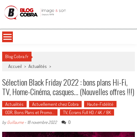
Blog Cobra
Toute l'actu Image & Son !
Blog Cobra.fr
Accueil
>
Actualités
>
Sélection Black Friday 2022 : bons plans Hi-Fi,
TV, Home-Cinéma, casques… (Nouvelles offres !!!)
Actualités
Actuellement chez Cobra
Haute-Fidélité
ODR, Bons Plans et Promo…
TV, Écrans Full HD / 4K / 8K
0
by
Guillaume
-
18 novembre 2022