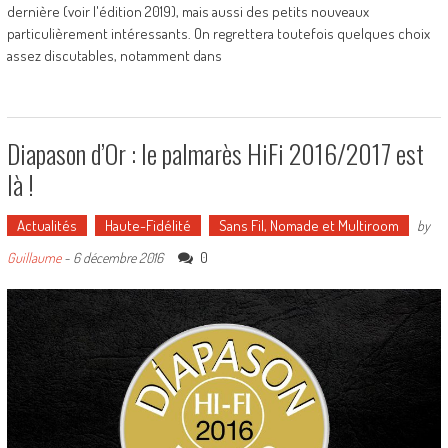
dernière (voir l'édition 2019), mais aussi des petits nouveaux
particulièrement intéressants. On regrettera toutefois quelques choix
assez discutables, notamment dans
Diapason d’Or : le palmarès HiFi 2016/2017 est
là !
Actualités
Haute-Fidélité
Sans Fil, Nomade et Multiroom
by
0
Guillaume
-
6 décembre 2016