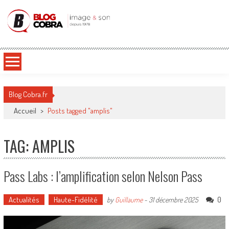
Blog Cobra
Toute l'actu Image & Son !
Blog Cobra.fr
Accueil
>
Posts tagged "amplis"
TAG: AMPLIS
Pass Labs : l’amplification selon Nelson Pass
Actualités
Haute-Fidélité
0
by
Guillaume
-
31 décembre 2025