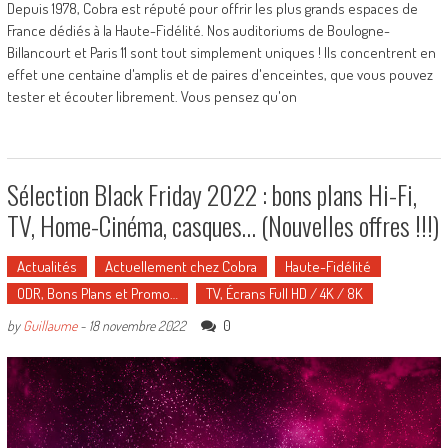
Depuis 1978, Cobra est réputé pour offrir les plus grands espaces de
France dédiés à la Haute-Fidélité. Nos auditoriums de Boulogne-
Billancourt et Paris 11 sont tout simplement uniques ! Ils concentrent en
effet une centaine d'amplis et de paires d'enceintes, que vous pouvez
tester et écouter librement. Vous pensez qu'on
Sélection Black Friday 2022 : bons plans Hi-Fi,
TV, Home-Cinéma, casques… (Nouvelles offres !!!)
Actualités
Actuellement chez Cobra
Haute-Fidélité
ODR, Bons Plans et Promo…
TV, Écrans Full HD / 4K / 8K
0
by
Guillaume
-
18 novembre 2022