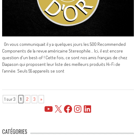
On vous communiquait il y a quelques jours les 500 Recommended
Components de la revue américaine Stereophile... Ici, il est encore
question d'un best-of ! Cette fois, ce sont nos amis français de chez
Diapason qui proposent leur liste des meilleurs produits Hi-Fi de
l'année. Seuls 55 appareils se sont
1 sur 3
1
2
3
»
YouTube
X
Facebook
Instagram
LinkedIn
CATÉGORIES