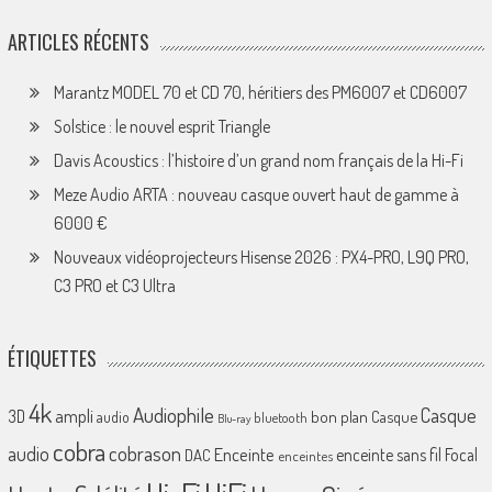
ARTICLES RÉCENTS
Marantz MODEL 70 et CD 70, héritiers des PM6007 et CD6007
Solstice : le nouvel esprit Triangle
Davis Acoustics : l’histoire d’un grand nom français de la Hi-Fi
Meze Audio ARTA : nouveau casque ouvert haut de gamme à
6000 €
Nouveaux vidéoprojecteurs Hisense 2026 : PX4-PRO, L9Q PRO,
C3 PRO et C3 Ultra
ÉTIQUETTES
4k
Audiophile
Casque
ampli
3D
bon plan
Casque
audio
bluetooth
Blu-ray
cobra
cobrason
audio
Enceinte
enceinte sans fil
Focal
DAC
enceintes