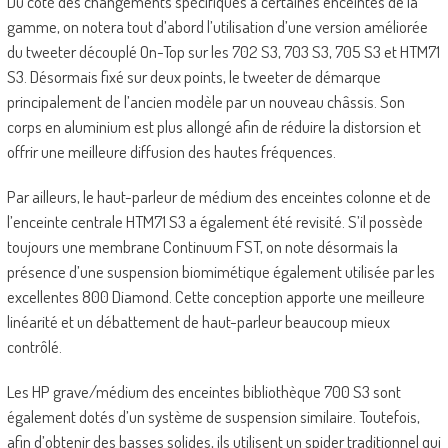
Du côté des changements spécifiques à certaines enceintes de la
gamme, on notera tout d’abord l’utilisation d’une version améliorée
du tweeter découplé On-Top sur les 702 S3, 703 S3, 705 S3 et HTM71
S3. Désormais fixé sur deux points, le tweeter de démarque
principalement de l’ancien modèle par un nouveau châssis. Son
corps en aluminium est plus allongé afin de réduire la distorsion et
offrir une meilleure diffusion des hautes fréquences.
Par ailleurs, le haut-parleur de médium des enceintes colonne et de
l’enceinte centrale HTM71 S3 a également été revisité. S’il possède
toujours une membrane Continuum FST, on note désormais la
présence d’une suspension biomimétique également utilisée par les
excellentes 800 Diamond. Cette conception apporte une meilleure
linéarité et un débattement de haut-parleur beaucoup mieux
contrôlé.
Les HP grave/médium des enceintes bibliothèque 700 S3 sont
également dotés d’un système de suspension similaire. Toutefois,
afin d’obtenir des basses solides, ils utilisent un spider traditionnel qui