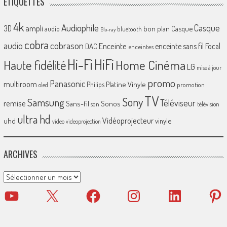
ÉTIQUETTES
4k
Audiophile
Casque
ampli
3D
bon plan
Casque
audio
bluetooth
Blu-ray
cobra
cobrason
audio
Enceinte
enceinte sans fil
Focal
DAC
enceintes
Hi-Fi
HiFi
Home Cinéma
Haute fidélité
LG
mise à jour
promo
Panasonic
multiroom
Platine Vinyle
Philips
promotion
oled
TV
Sony
Samsung
Téléviseur
remise
Sans-fil
Sonos
son
télévision
ultra hd
Vidéoprojecteur
uhd
vinyle
video
videoprojection
ARCHIVES
Archives
YouTube
X
Facebook
Instagram
LinkedIn
Pinter