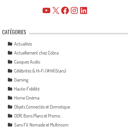
YouTube
X
Facebook
Instagram
LinkedIn
CATÉGORIES
Actualités
Actuellement chez Cobra
Casques Audio
Célébrités & Hi-Fi (#HifiStars)
Gaming
Haute-Fidélité
Home Cinéma
Objets Connectés et Domotique
ODR, Bons Plans et Promo…
Sans Fil, Nomade et Multiroom