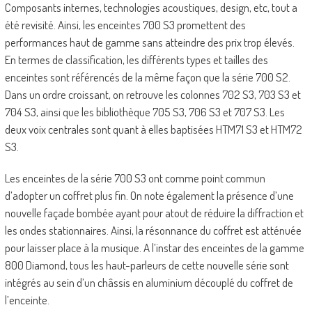
Composants internes, technologies acoustiques, design, etc, tout a
été revisité. Ainsi, les enceintes 700 S3 promettent des
performances haut de gamme sans atteindre des prix trop élevés.
En termes de classification, les différents types et tailles des
enceintes sont référencés de la même façon que la série 700 S2.
Dans un ordre croissant, on retrouve les colonnes 702 S3, 703 S3 et
704 S3, ainsi que les bibliothèque 705 S3, 706 S3 et 707 S3. Les
deux voix centrales sont quant à elles baptisées HTM71 S3 et HTM72
S3.
Les enceintes de la série 700 S3 ont comme point commun
d’adopter un coffret plus fin. On note également la présence d’une
nouvelle façade bombée ayant pour atout de réduire la diffraction et
les ondes stationnaires. Ainsi, la résonnance du coffret est atténuée
pour laisser place à la musique. A l’instar des enceintes de la gamme
800 Diamond, tous les haut-parleurs de cette nouvelle série sont
intégrés au sein d’un châssis en aluminium découplé du coffret de
l’enceinte.