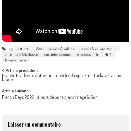
Tags
700 S3
B&W
bowers & wilkins
bowers & wilkins 700 S3
enceintes bibliothèque
enceintes colonne
enceintes hi-fi
Hi-Fi
home-cinéma
Post
Article précédent
Grande Braderie d’Automne : modèles d’expo et déstockages à prix
navigation
bradés
Article suivant
French Days 2022 : 4 jours de bons plans Image & Son !
Laisser un commentaire