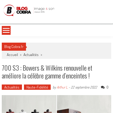
Blog Cobra
Toute l'actu Image & Son !
Blog Cobra.fr
Accueil
>
Actualités
>
700 S3 : Bowers & Wilkins renouvelle et
améliore la célèbre gamme d’enceintes !
Actualités
Haute-Fidélité
0
by
Arthur L.
-
22 septembre 2022