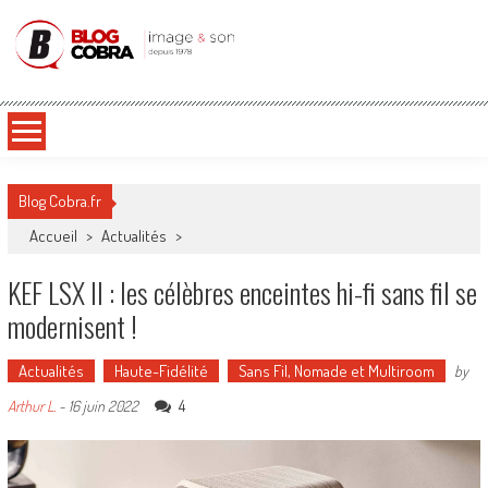
Blog Cobra
Toute l'actu Image & Son !
Blog Cobra.fr
Accueil
>
Actualités
>
KEF LSX II : les célèbres enceintes hi-fi sans fil se
modernisent !
Actualités
Haute-Fidélité
Sans Fil, Nomade et Multiroom
by
4
Arthur L.
-
16 juin 2022