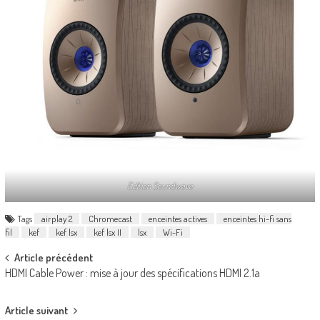
Edition Soundwave
Tags
airplay 2
Chromecast
enceintes actives
enceintes hi-fi sans
fil
kef
kef lsx
kef lsx II
lsx
Wi-Fi
Post
Article précédent
HDMI Cable Power : mise à jour des spécifications HDMI 2.1a
navigation
Article suivant