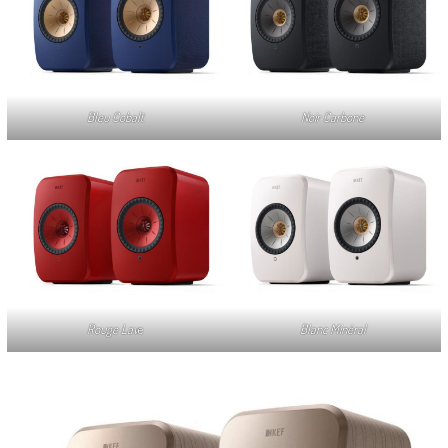
Bleu Cobalt
Noir Carbone
Rouge Lav
e
Blanc Minéral