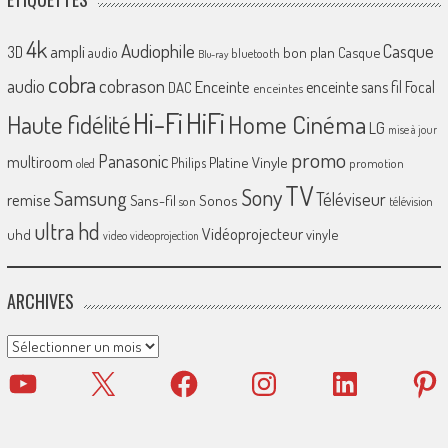
4k
Audiophile
Casque
ampli
3D
bon plan
Casque
audio
bluetooth
Blu-ray
cobra
cobrason
audio
Enceinte
enceinte sans fil
Focal
DAC
enceintes
Hi-Fi
HiFi
Home Cinéma
Haute fidélité
LG
mise à jour
promo
Panasonic
multiroom
Platine Vinyle
Philips
promotion
oled
TV
Sony
Samsung
Téléviseur
remise
Sans-fil
Sonos
son
télévision
ultra hd
Vidéoprojecteur
uhd
vinyle
video
videoprojection
ARCHIVES
Archives
YouTube
X
Facebook
Instagram
LinkedIn
Pinter