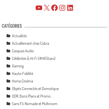
YouTube
X
Facebook
Instagram
LinkedIn
CATÉGORIES
Actualités
Actuellement chez Cobra
Casques Audio
Célébrités & Hi-Fi (#HifiStars)
Gaming
Haute-Fidélité
Home Cinéma
Objets Connectés et Domotique
ODR, Bons Plans et Promo…
Sans Fil, Nomade et Multiroom