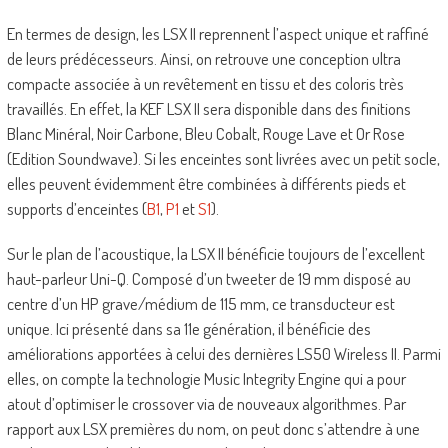
En termes de design, les LSX II reprennent l’aspect unique et raffiné
de leurs prédécesseurs. Ainsi, on retrouve une conception ultra
compacte associée à un revêtement en tissu et des coloris très
travaillés. En effet, la KEF LSX II sera disponible dans des finitions
Blanc Minéral, Noir Carbone, Bleu Cobalt, Rouge Lave et Or Rose
(Edition Soundwave). Si les enceintes sont livrées avec un petit socle,
elles peuvent évidemment être combinées à différents pieds et
supports d’enceintes (
B1
,
P1
et
S1
).
Sur le plan de l’acoustique, la LSX II bénéficie toujours de l’excellent
haut-parleur Uni-Q. Composé d’un tweeter de 19 mm disposé au
centre d’un HP grave/médium de 115 mm, ce transducteur est
unique. Ici présenté dans sa 11e génération, il bénéficie des
améliorations apportées à celui des dernières LS50 Wireless II. Parmi
elles, on compte la technologie Music Integrity Engine qui a pour
atout d’optimiser le crossover via de nouveaux algorithmes. Par
rapport aux LSX premières du nom, on peut donc s’attendre à une