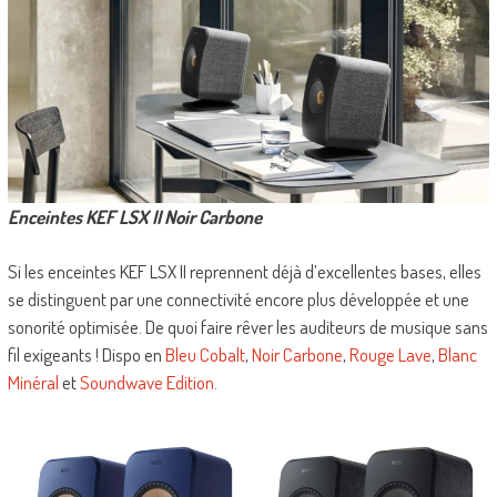
Enceintes KEF LSX II Noir Carbone
Si les enceintes KEF LSX II reprennent déjà d’excellentes bases, elles
se distinguent par une connectivité encore plus développée et une
sonorité optimisée. De quoi faire rêver les auditeurs de musique sans
fil exigeants ! Dispo en
Bleu Cobalt
,
Noir Carbone
,
Rouge Lave
,
Blanc
Minéral
et
Soundwave Edition
.