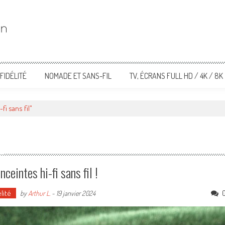
FIDÉLITÉ
NOMADE ET SANS-FIL
TV, ÉCRANS FULL HD / 4K / 8K
fi sans fil"
ceintes hi-fi sans fil !
lité
by
Arthur L.
-
19 janvier 2024