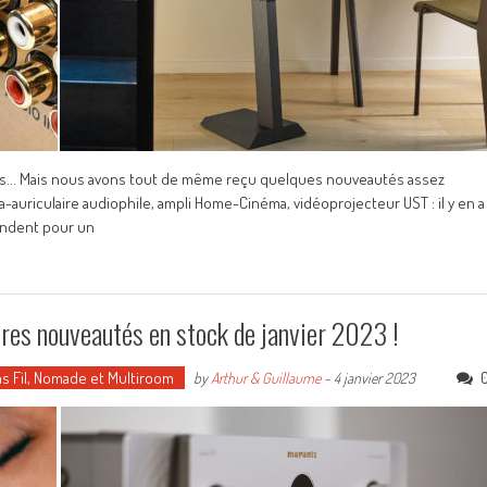
es... Mais nous avons tout de même reçu quelques nouveautés assez
-auriculaire audiophile, ampli Home-Cinéma, vidéoprojecteur UST : il y en a
tendent pour un
ures nouveautés en stock de janvier 2023 !
s Fil, Nomade et Multiroom
by
Arthur & Guillaume
-
4 janvier 2023