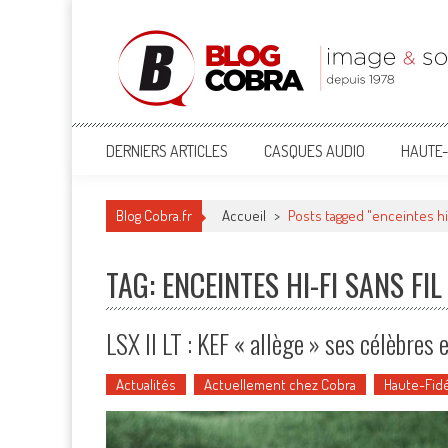
Blog Cobra
Toute l'actu Image & Son !
DERNIERS ARTICLES
CASQUES AUDIO
HAUTE-
Blog Cobra.fr
Accueil
>
Posts tagged "enceintes hi-
TAG: ENCEINTES HI-FI SANS FIL
LSX II LT : KEF « allège » ses célèbres en
Actualités
Actuellement chez Cobra
Haute-Fidé