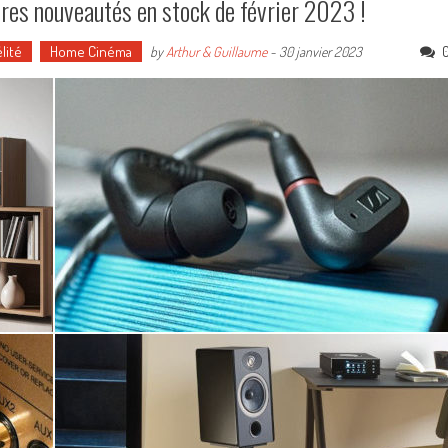
ures nouveautés en stock de février 2023 !
lité
Home Cinéma
by
Arthur & Guillaume
-
30 janvier 2023